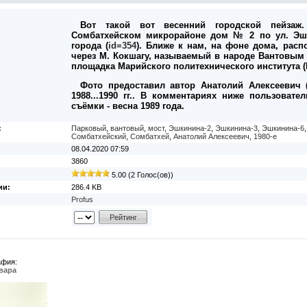
Вот такой вот весенний городской пейзаж
Сомбатхейском микрорайоне дом № 2 по ул. Эшк
города (
id=354
). Ближе к нам, на фоне дома, расп
через М. Кокшагу, называемый в народе Вантовым 
площадка Марийского политехнического института (
Фото предоставил автор Анатолий Алексеевич (
1988...1990 гг.. В комментариях ниже пользоват
съёмки - весна 1989 года.
:
Парковый
,
вантовый
,
мост
,
Эшкинина-2
,
Эшкинина-3
,
Эшкинина-6
Сомбатхейский
,
Сомбатхей
,
Анатолий Алексеевич
,
1980-е
08.04.2020 07:59
3860
5.00 (2 Голос(ов))
ии:
286.4 KB
Profus
афия:
ьвара