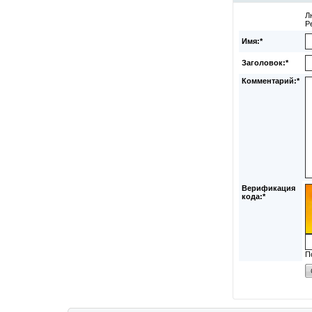
Л
Р
Имя:*
Заголовок:*
Комментарий:*
Верификация
кода:*
П