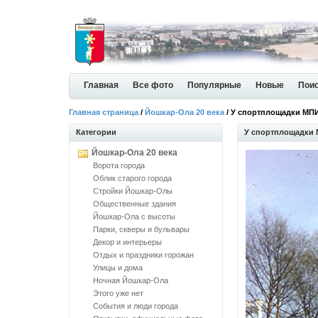
Главная
Все фото
Популярные
Новые
Пои
Главная страница
/
Йошкар-Ола 20 века
/ У спортплощадки МП
Категории
У спортплощадки
Йошкар-Ола 20 века
Ворота города
Облик старого города
Стройки Йошкар-Олы
Общественные здания
Йошкар-Ола с высоты
Парки, скверы и бульвары
Декор и интерьеры
Отдых и праздники горожан
Улицы и дома
Ночная Йошкар-Ола
Этого уже нет
События и люди города