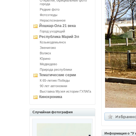
Открытки, официальные фото
города
Редкие фото
Фотоэтюды
Нераспознанное
Йошкар-Ола 21 века
Город уходящий
Республика Марий Эл
Козьмодемьянск
Звенигово
Волжск
Юрино
Медведево
Природа республики
Тематические серии
К 65-летию Победы
90 лет автономии
Выставка Музея истории ГУЛАГа
Кинохроника
Случайная фотография
Информация о "У