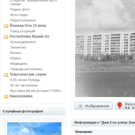
Открытки, официальные фото
города
Редкие фото
Фотоэтюды
Нераспознанное
Йошкар-Ола 21 века
Город уходящий
Республика Марий Эл
Козьмодемьянск
Звенигово
Волжск
Юрино
Медведево
Природа республики
Тематические серии
К 65-летию Победы
90 лет автономии
Выставка Музея истории ГУЛАГа
Кинохроника
Случайная фотография
Информация о "Дом 2 по улице Эш
Описание: