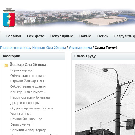
Главная
Все фото
Популярные
Новые
Поиск
Загрузить 
Главная страница
/
Йошкар-Ола 20 века
/
Улицы и дома
/ Слава Труду!
Категории
Слава Труду!
Йошкар-Ола 20 века
Ворота города
Облик старого города
Стройки Йошкар-Олы
Общественные здания
Йошкар-Ола с высоты
Парки, скверы и бульвары
Декор и интерьеры
Отдых и праздники горожан
Улицы и дома
Ночная Йошкар-Ола
Этого уже нет
События и люди города