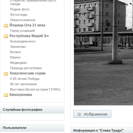
Открытки, официальные фото
города
Редкие фото
Фотоэтюды
Нераспознанное
Йошкар-Ола 21 века
Город уходящий
Республика Марий Эл
Козьмодемьянск
Звенигово
Волжск
Юрино
Медведево
Природа республики
Тематические серии
К 65-летию Победы
90 лет автономии
Выставка Музея истории ГУЛАГа
Кинохроника
Случайная фотография
Пользователи
Информация о "Слава Труду!"