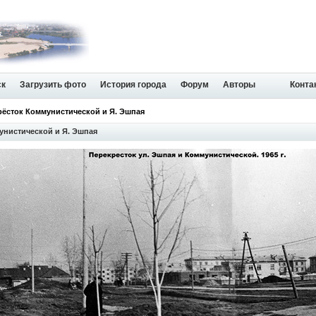
ск
Загрузить фото
История города
Форум
Авторы
Конта
рёсток Коммунистической и Я. Эшпая
унистической и Я. Эшпая