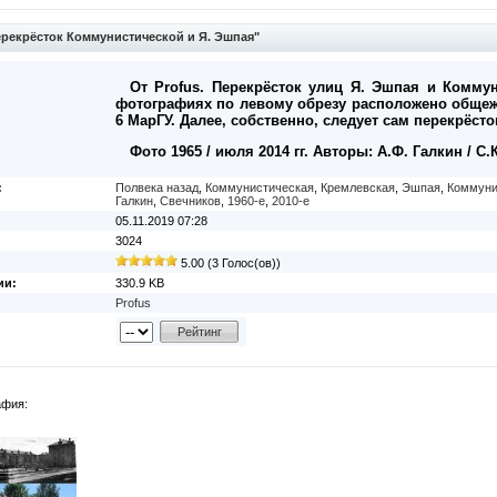
рекрёсток Коммунистической и Я. Эшпая"
От Profus. Перекрёсток улиц Я. Эшпая и Коммун
фотографиях по левому обрезу расположено общеж
6 МарГУ. Далее, собственно, следует сам перекрёсто
Фото 1965 / июля 2014 гг. Авторы: А.Ф. Галкин / С.
:
Полвека назад
,
Коммунистическая
,
Кремлевская
,
Эшпая
,
Коммуни
Галкин
,
Свечников
,
1960-е
,
2010-е
05.11.2019 07:28
3024
5.00 (3 Голос(ов))
ии:
330.9 KB
Profus
афия: