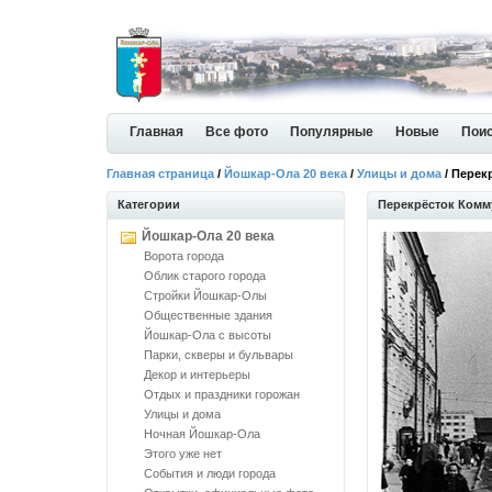
Главная
Все фото
Популярные
Новые
Пои
Главная страница
/
Йошкар-Ола 20 века
/
Улицы и дома
/ Перек
Категории
Перекрёсток Комм
Йошкар-Ола 20 века
Ворота города
Облик старого города
Стройки Йошкар-Олы
Общественные здания
Йошкар-Ола с высоты
Парки, скверы и бульвары
Декор и интерьеры
Отдых и праздники горожан
Улицы и дома
Ночная Йошкар-Ола
Этого уже нет
События и люди города