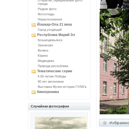
Открытки, официальные фото
города
Редкие фото
Фотоэтюды
Нераспознанное
Йошкар-Ола 21 века
Город уходящий
Республика Марий Эл
Козьмодемьянск
Звенигово
Волжск
Юрино
Медведево
Природа республики
Тематические серии
К 65-летию Победы
90 лет автономии
Выставка Музея истории ГУЛАГа
Кинохроника
Случайная фотография