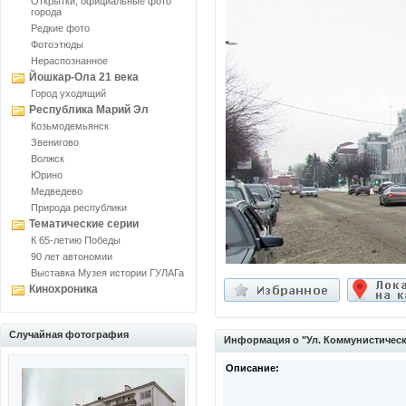
Открытки, официальные фото
города
Редкие фото
Фотоэтюды
Нераспознанное
Йошкар-Ола 21 века
Город уходящий
Республика Марий Эл
Козьмодемьянск
Звенигово
Волжск
Юрино
Медведево
Природа республики
Тематические серии
К 65-летию Победы
90 лет автономии
Выставка Музея истории ГУЛАГа
Кинохроника
Случайная фотография
Информация о "Ул. Коммунистическа
Описание: