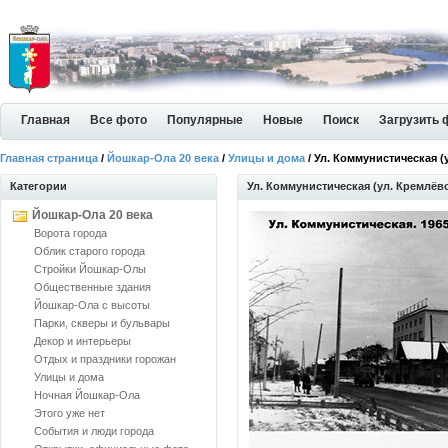
Главная
Все фото
Популярные
Новые
Поиск
Загрузить 
Главная страница
/
Йошкар-Ола 20 века
/
Улицы и дома
/ Ул. Коммунистическая (
Категории
Ул. Коммунистическая (ул. Кремлёв
Йошкар-Ола 20 века
Ворота города
Облик старого города
Стройки Йошкар-Олы
Общественные здания
Йошкар-Ола с высоты
Парки, скверы и бульвары
Декор и интерьеры
Отдых и праздники горожан
Улицы и дома
Ночная Йошкар-Ола
Этого уже нет
События и люди города