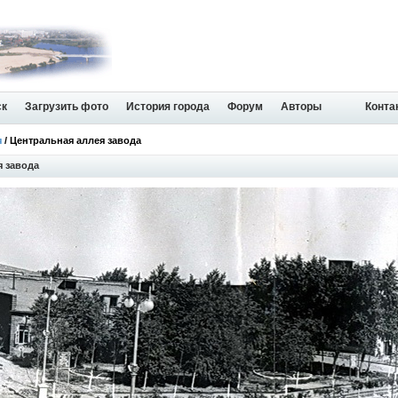
ск
Загрузить фото
История города
Форум
Авторы
Конта
я
/ Центральная аллея завода
я завода