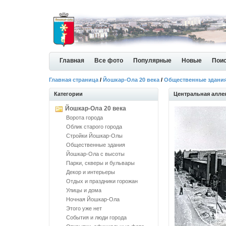
Главная
Все фото
Популярные
Новые
Пои
Главная страница
/
Йошкар-Ола 20 века
/
Общественные здани
Категории
Центральная алле
Йошкар-Ола 20 века
Ворота города
Облик старого города
Стройки Йошкар-Олы
Общественные здания
Йошкар-Ола с высоты
Парки, скверы и бульвары
Декор и интерьеры
Отдых и праздники горожан
Улицы и дома
Ночная Йошкар-Ола
Этого уже нет
События и люди города