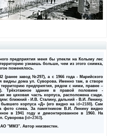
много предприятия меня бы упекли на Колыму лес
 территорию узнаешь больше, чем из этого снимка,
огое поменялось.
2 (ранее завод №297), а с 1966 года - Марийского
я видны дома ул. Суворова. Именно там, в створе
 территорию предприятия, рядом с ними, правее –
). Трёхэтажное здание в правой половине -
ая же цеховая часть корпуса, расположена сзади.
м: ближний - И.В. Сталину, дальний - В.И. Ленину.
т бывшего корпуса «Д» (его видно на
id=2188
). Сам
а фото слева. За памятником В.И. Ленину видно
нное в 1941 году и демонтированное в 1960. На
л. Суворова (
id=2363
).
 АО "ММЗ". Автор неизвестен.