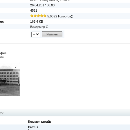
:
ММЗ
,
завод
,
аллея
,
1950-е
26.04.2017 08:03
4521
5.00 (2 Голос(ов))
ии:
165.4 KB
Владимир G
афия:
ма
то
Комментарий:
Profus