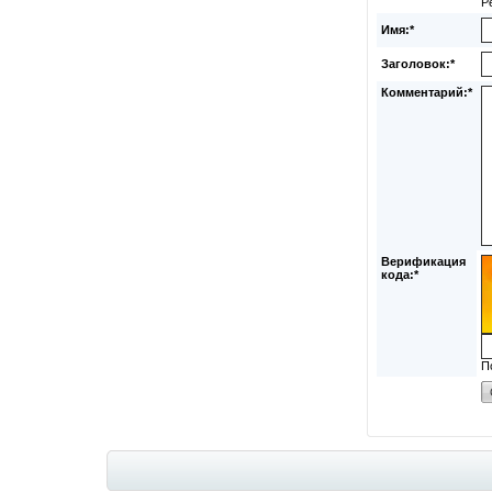
Р
Имя:*
Заголовок:*
Комментарий:*
Верификация
кода:*
П