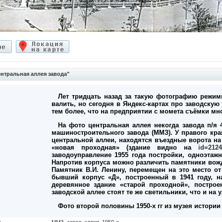
нтральная аллея завода"
Лет тридцать назад за такую фотографию режи
валить, но сегодня в Яндекс-картах про заводскую
тем более, что на предприятии с момета съёмки мн
На фото центральная аллея некогда завода п/я 4
машиностроительного завода (ММЗ). У правого кра
центральной аллеи, находятся въездные ворота на
«новая проходная» (здание видно на
id=2124
заводоуправление 1955 года постройки, одноэтажн
Напротив корпуса можно различить памятники вождя
Памятник В.И. Ленину, перемещен на это место о
бывший корпус «Д», построенный в 1941 году, н
деревянное здание «старой проходной», построе
заводской аллее стоят те же светильники, что и на у
Фото второй половины 1950-х гг из музея истории