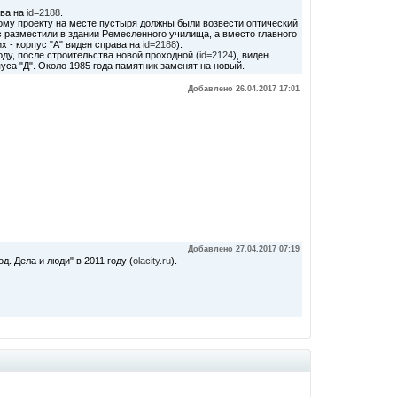
ева на
id=2188
.
ному проекту на месте пустыря должны были возвести оптический
с разместили в здании Ремесленного училища, а вместо главного
х - корпус "А" виден справа на
id=2188
).
оду, после строительства новой проходной (
id=2124
), виден
уса "Д". Около 1985 года памятник заменят на новый.
Добавлено 26.04.2017 17:01
Добавлено 27.04.2017 07:19
. Дела и люди" в 2011 году (
olacity.ru
).