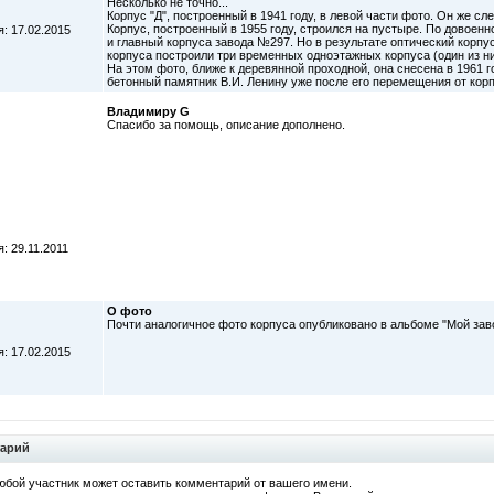
Несколько не точно...
Корпус "Д", построенный в 1941 году, в левой части фото. Он же сл
Корпус, построенный в 1955 году, строился на пустыре. По довоен
: 17.02.2015
и главный корпуса завода №297. Но в результате оптический корпу
корпуса построили три временных одноэтажных корпуса (один из ни
На этом фото, ближе к деревянной проходной, она снесена в 1961 г
бетонный памятник В.И. Ленину уже после его перемещения от корп
Владимиру G
Спасибо за помощь, описание дополнено.
: 29.11.2011
О фото
Почти аналогичное фото корпуса опубликовано в альбоме "Мой завод
: 17.02.2015
тарий
юбой участник может оставить комментарий от вашего имени.