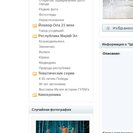
Открытки, официальные фото
города
Редкие фото
Фотоэтюды
Нераспознанное
Йошкар-Ола 21 века
Город уходящий
Республика Марий Эл
Козьмодемьянск
Информация о "Це
Звенигово
Волжск
Описание:
Юрино
Медведево
Природа республики
Тематические серии
К 65-летию Победы
90 лет автономии
Выставка Музея истории ГУЛАГа
Кинохроника
Случайная фотография