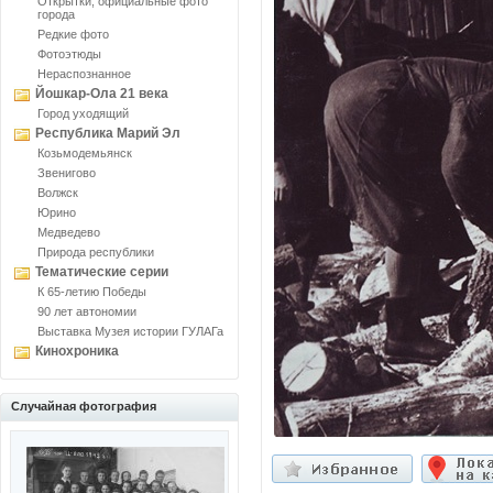
Открытки, официальные фото
города
Редкие фото
Фотоэтюды
Нераспознанное
Йошкар-Ола 21 века
Город уходящий
Республика Марий Эл
Козьмодемьянск
Звенигово
Волжск
Юрино
Медведево
Природа республики
Тематические серии
К 65-летию Победы
90 лет автономии
Выставка Музея истории ГУЛАГа
Кинохроника
Случайная фотография