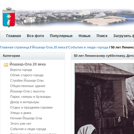
Главная
Все фото
Популярные
Новые
Поиск
Загрузить 
Главная страница
/
Йошкар-Ола 20 века
/
События и люди города
/ 50 лет Ленин
Категории
50 лет Ленинскому субботнику. Дет
Йошкар-Ола 20 века
Ворота города
Облик старого города
Стройки Йошкар-Олы
Общественные здания
Йошкар-Ола с высоты
Парки, скверы и бульвары
Декор и интерьеры
Отдых и праздники горожан
Улицы и дома
Ночная Йошкар-Ола
Этого уже нет
События и люди города