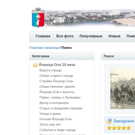
Главная
Все фото
Популярные
Новые
Пои
Главная страница
/ Поиск
Категории
Поиск
Йошкар-Ола 20 века
Ворота города
Облик старого города
Стройки Йошкар-Олы
Общественные здания
Йошкар-Ола с высоты
Парки, скверы и бульвары
Декор и интерьеры
Отдых и праздники горожан
Улицы и дома
Ночная Йошкар-Ола
Заводчане
Этого уже нет
События и люди города