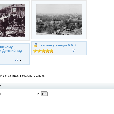
Квартал у завода ММЗ
инскому
8
. Детский сад
7
 1 страницах. Показано: с 1 по 6.
я