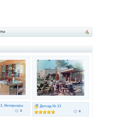
кты
13. Интерьеры
Детсад № 13
0
6