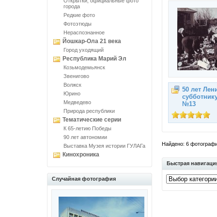
Открытки, официальные фото
города
Редкие фото
Фотоэтюды
Нераспознанное
Йошкар-Ола 21 века
Город уходящий
Республика Марий Эл
Козьмодемьянск
Звенигово
Волжск
50 лет Лен
Юрино
субботнику
Медведево
№13
Природа республики
Тематические серии
К 65-летию Победы
90 лет автономии
Найдено: 6 фотографий
Выставка Музея истории ГУЛАГа
Кинохроника
Быстрая навигаци
Случайная фотография