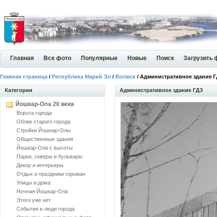
Главная
Все фото
Популярные
Новые
Поиск
Загрузить 
Главная страница
/
Республика Марий Эл
/
Волжск
/ Административное здание 
Категории
Административное здание ГДЗ
Йошкар-Ола 20 века
Ворота города
Облик старого города
Стройки Йошкар-Олы
Общественные здания
Йошкар-Ола с высоты
Парки, скверы и бульвары
Декор и интерьеры
Отдых и праздники горожан
Улицы и дома
Ночная Йошкар-Ола
Этого уже нет
События и люди города