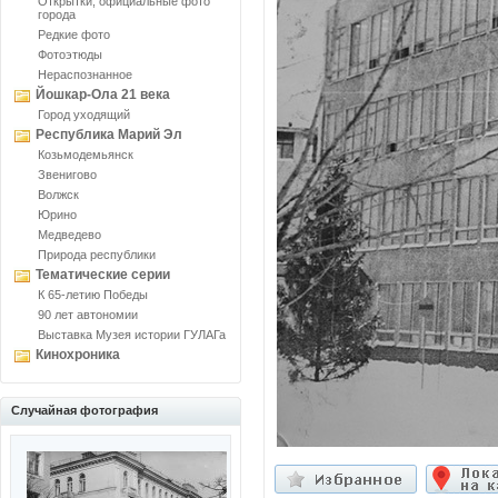
Открытки, официальные фото
города
Редкие фото
Фотоэтюды
Нераспознанное
Йошкар-Ола 21 века
Город уходящий
Республика Марий Эл
Козьмодемьянск
Звенигово
Волжск
Юрино
Медведево
Природа республики
Тематические серии
К 65-летию Победы
90 лет автономии
Выставка Музея истории ГУЛАГа
Кинохроника
Случайная фотография