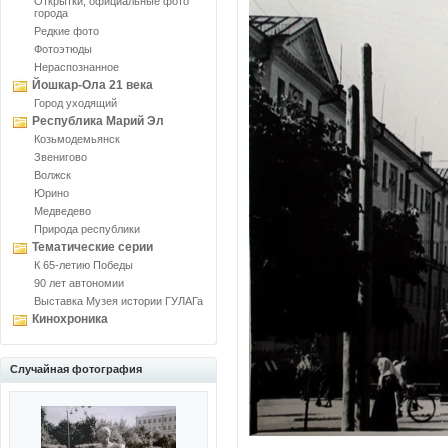
Открытки, официальные фото
города
Редкие фото
Фотоэтюды
Нераспознанное
Йошкар-Ола 21 века
Город уходящий
Республика Марий Эл
Козьмодемьянск
Звенигово
Волжск
Юрино
Медведево
Природа республики
Тематические серии
К 65-летию Победы
90 лет автономии
Выставка Музея истории ГУЛАГа
Кинохроника
Случайная фотография