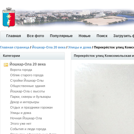
Главная
Все фото
Популярные
Новые
Поиск
Загрузить 
Главная страница
/
Йошкар-Ола 20 века
/
Улицы и дома
/ Перекрёсток улиц Ком
Категории
Перекрёсток улиц Комсомольская 
Йошкар-Ола 20 века
Ворота города
Облик старого города
Стройки Йошкар-Олы
Общественные здания
Йошкар-Ола с высоты
Парки, скверы и бульвары
Декор и интерьеры
Отдых и праздники горожан
Улицы и дома
Ночная Йошкар-Ола
Этого уже нет
События и люди города