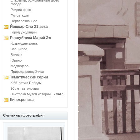
Открытки, официальные фото
города
Редкие фото
Фотоэтюды
Нераспознанное
Йошкар-Ола 21 века
Город уходящий
Республика Марий Эл
Козьмодемьянск
Звенигово
Волжск
Юрино
Медведево
Природа республики
Тематические серии
К 65-летию Победы
90 лет автономии
Выставка Музея истории ГУЛАГа
Кинохроника
Случайная фотография