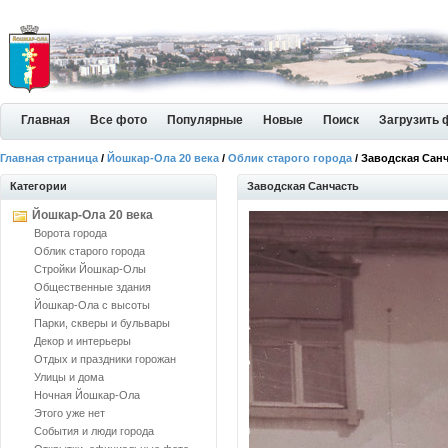
Главная
Все фото
Популярные
Новые
Поиск
Загрузить 
Главная страница
/
Йошкар-Ола 20 века
/
Облик старого города
/ Заводская Сан
Категории
Заводская Санчасть
Йошкар-Ола 20 века
Ворота города
Облик старого города
Стройки Йошкар-Олы
Общественные здания
Йошкар-Ола с высоты
Парки, скверы и бульвары
Декор и интерьеры
Отдых и праздники горожан
Улицы и дома
Ночная Йошкар-Ола
Этого уже нет
События и люди города