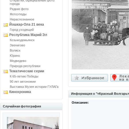
Открытки, официальные фото
города
Редкие фото
Фотоэтюды
Нераспознанное
Йошкар-Ола 21 века
Город уходящий
Республика Марий Эл
Козьмодемьянск
Звенигово
Волжск
Юрино
Медведево
Природа республики
Тематические серии
К 65-летию Победы
90 лет автономии
Выставка Музея истории ГУЛАГа
Кинохроника
Информация о "«Красный Волгарь»
Описание:
Случайная фотография