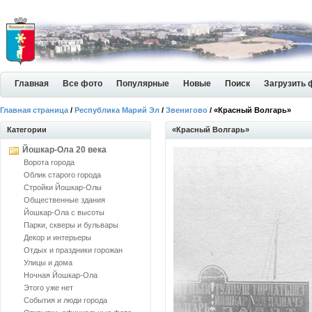
Главная
Все фото
Популярные
Новые
Поиск
Загрузить 
Главная страница
/
Республика Марий Эл
/
Звенигово
/ «Красный Волгарь»
Категории
«Красный Волгарь»
Йошкар-Ола 20 века
Ворота города
Облик старого города
Стройки Йошкар-Олы
Общественные здания
Йошкар-Ола с высоты
Парки, скверы и бульвары
Декор и интерьеры
Отдых и праздники горожан
Улицы и дома
Ночная Йошкар-Ола
Этого уже нет
События и люди города