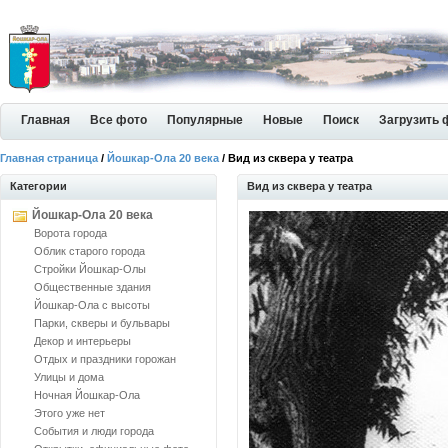
Главная
Все фото
Популярные
Новые
Поиск
Загрузить 
Главная страница
/
Йошкар-Ола 20 века
/ Вид из сквера у театра
Категории
Вид из сквера у театра
Йошкар-Ола 20 века
Ворота города
Облик старого города
Стройки Йошкар-Олы
Общественные здания
Йошкар-Ола с высоты
Парки, скверы и бульвары
Декор и интерьеры
Отдых и праздники горожан
Улицы и дома
Ночная Йошкар-Ола
Этого уже нет
События и люди города