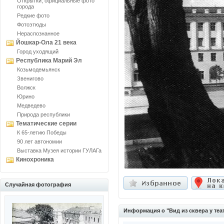
Открытки, официальные фото
города
Редкие фото
Фотоэтюды
Нераспознанное
Йошкар-Ола 21 века
Город уходящий
Республика Марий Эл
Козьмодемьянск
Звенигово
Волжск
Юрино
Медведево
Природа республики
Тематические серии
К 65-летию Победы
90 лет автономии
Выставка Музея истории ГУЛАГа
Кинохроника
Случайная фотография
Информация о "Вид из сквера у теа