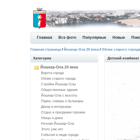
Главная
Все фото
Популярные
Новые
Пои
Главная страница
/
Йошкар-Ола 20 века
/
Облик старого город
Категории
Детский комбинат
Йошкар-Ола 20 века
Ворота города
Облик старого города
Стройки Йошкар-Олы
Общественные здания
Йошкар-Ола с высоты
Парки, скверы и бульвары
Декор и интерьеры
Отдых и праздники горожан
Улицы и дома
Ночная Йошкар-Ола
Этого уже нет
События и люди города