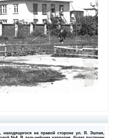
, находящегося на правой стороне ул. Я. Эшпая,
олой №4. В дальнейшем напротив, будет построен