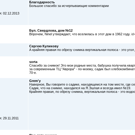
Благодарность
Большое спасибо за исчерпывающие комментарии
: 02.12.2013
Бул. Свердлова, дом №12
Впрочем, Ninel утверждает, что вселилась в этот дом в 1962 году.
id
Сергею Куликову
А крайняя правая по обрезу снимка вертикальная полоса - это уго
sorta
Спасибо за снимок! Это мои родные места, бабушка получила кварт
за современным ТЦ "Аврора" - по-моему, садик был хлебокомбинатс
70-е.
Grem'у
Наверное, Вы говорите о садике, находящемся на том месте, где с
Садик, что на снимке, находился на Я.Эшпая и всегда имел №19.
Крайняя правая, по обрезу снимка, вертикальная полоса - это вод
: 29.11.2011