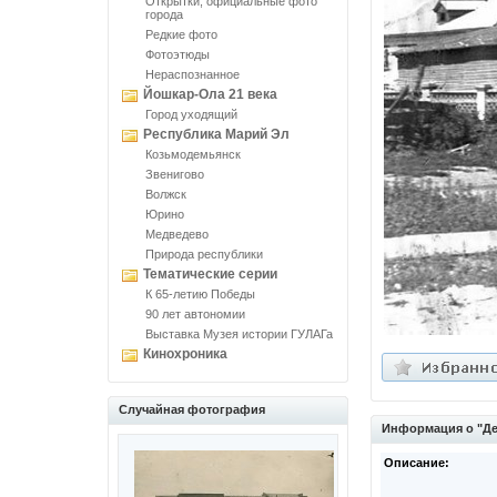
Открытки, официальные фото
города
Редкие фото
Фотоэтюды
Нераспознанное
Йошкар-Ола 21 века
Город уходящий
Республика Марий Эл
Козьмодемьянск
Звенигово
Волжск
Юрино
Медведево
Природа республики
Тематические серии
К 65-летию Победы
90 лет автономии
Выставка Музея истории ГУЛАГа
Кинохроника
Случайная фотография
Информация о "Де
Описание: