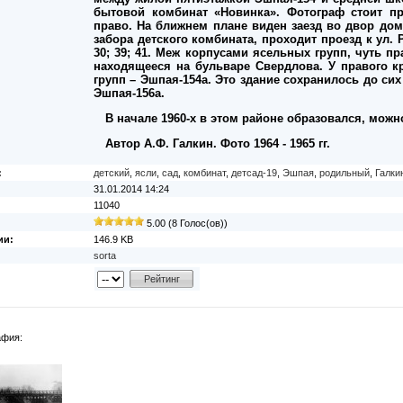
бытовой комбинат «Новинка». Фотограф стоит п
право. На ближнем плане виден заезд во двор дом
забора детского комбината, проходит проезд к ул
30; 39; 41. Меж корпусами ясельных групп, чуть п
находящееся на бульваре Свердлова. У правого к
групп – Эшпая-154а. Это здание сохранилось до си
Эшпая-156а.
В начале 1960-х в этом районе образовался, можно
Автор А.Ф. Галкин. Фото 1964 - 1965 гг.
:
детский
,
ясли
,
сад
,
комбинат
,
детсад-19
,
Эшпая
,
родильный
,
Галки
31.01.2014 14:24
11040
5.00 (8 Голос(ов))
ии:
146.9 KB
sorta
афия: