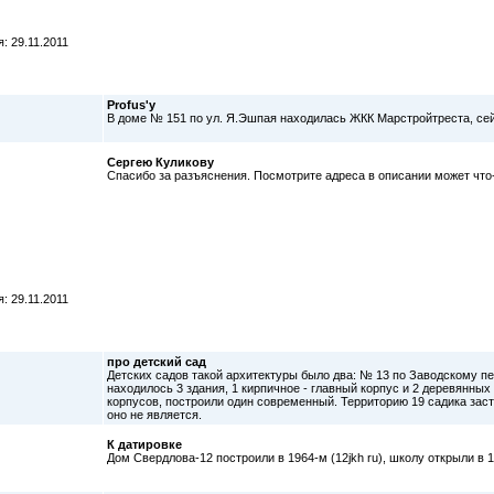
: 29.11.2011
Profus'у
В доме № 151 по ул. Я.Эшпая находилась ЖКК Марстройтреста, се
Сергею Куликову
Спасибо за разъяснения. Посмотрите адреса в описании может что
: 29.11.2011
про детский сад
Детских садов такой архитектуры было два: № 13 по Заводскому пе
находилось 3 здания, 1 кирпичное - главный корпус и 2 деревянных
корпусов, построили один современный. Территорию 19 садика зас
оно не является.
К датировке
Дом Свердлова-12 построили в 1964-м (12jkh ru), школу открыли в 