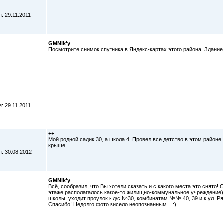
: 29.11.2011
GMNik'у
Посмотрите снимок спутника в Яндекс-картах этого района. Здание
: 29.11.2011
++
Мой родной садик 30, а школа 4. Провел все детство в этом районе
крыше.
: 30.08.2012
GMNik'у
Всё, сообразил, что Вы хотели сказать и с какого места это снято
этаже располагалось какое-то жилищно-коммунальное учреждение),
школы, уходит проулок к д/с №30, комбинатам №№ 40, 39 и к ул. Р
Спасибо! Недолго фото висело неопознанным... :)