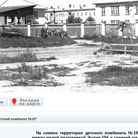
тский комбинат №19"
На снимке территория детского комбината №19
между жилой пятиэтажкой Эшпая-154 и средней шк