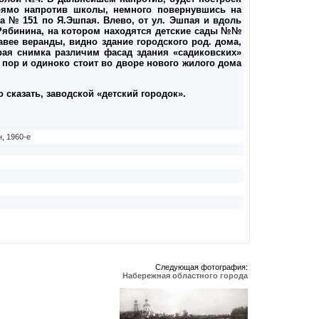
рямо напротив школы, немного повернувшись на
а № 151 по Я.Эшпая. Влево, от ул. Эшпая и вдоль
. Рябинина, на котором находятся детские сады №№
равее веранды, видно здание городского род. дома,
рая снимка различим фасад здания «садиковских»
х пор и одиноко стоит во дворе нового жилого дома
 сказать, заводской «детский городок».
н
,
1960-е
Следующая фотография:
Набережная областного города