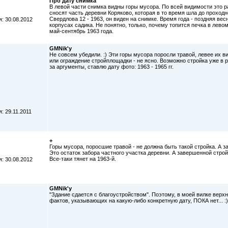
Про дату снимка
В левой части снимка видны горы мусора. По всей видимости это 
сносят часть деревни Коряково, которая в то время шла до проход
Свердлова 12 - 1963, он виден на снимке. Время года - поздняя весн
: 30.08.2012
корпусах садика. Не понятно, только, почему топится печка в лево
май-сентябрь 1963 года.
GMNik'у
Не совсем убедили. :) Эти горы мусора поросли травой, левее их ви
или ограждение стройплощадки - не ясно. Возможно стройка уже в 
за аргументы, ставлю дату фото: 1963 - 1965 гг.
: 29.11.2011
+
Горы мусора, поросшие травой - не должна быть такой стройка. А з
Это остаток забора частного участка деревни. А завершенной стро
Все-таки тянет на 1963-й.
: 30.08.2012
GMNik'у
"Здание сдается с благоустройством". Поэтому, в моей вилке верхн
фактов, указывающих на какую-либо конкретную дату, ПОКА нет... :)