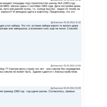
Добавлено 03.02.2014 10:52
расчищают площадку под строительство школы №4 (1963 год) -
ной ММЗ. Школа сдана 1 сентября 1965 года. Дата постройки дома
а, лето или ранняя осень, т.к. солнце высоко - видно по теням на
м корпусе? И женщина одета в кофточку. Предположу, что это
Добавлено 03.02.2014 11:22
ден угол забора. Что это: останки забора какого-то жилого дома
разгаре или завершена, а возможно снос ещё не начат. Спасибо
Добавлено 03.02.2014 14:54
абор ?? Смотрю фото строек тех лет - они совсем без ограждения.
йка совсем не может быть. Здание сдается с благоустройством.
Добавлено 03.02.2014 15:28
яя граница 1965 год - год сдачи школы. Согласитесь, прямых