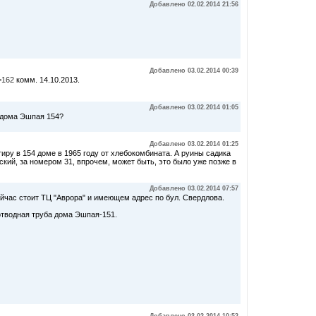
Добавлено 02.02.2014 21:56
Добавлено 03.02.2014 00:39
=162
комм. 14.10.2013.
Добавлено 03.02.2014 01:05
л дома Эшпая 154?
Добавлено 03.02.2014 01:25
иру в 154 доме в 1965 году от хлебокомбината. А руины садика
кий, за номером 31, впрочем, может быть, это было уже позже в
Добавлено 03.02.2014 07:57
ейчас стоит ТЦ "Аврора" и имеющем адрес по бул. Свердлова.
оотводная труба дома Эшпая-151.