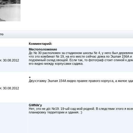
то
Комментарий:
Местоположение
Дс № 30 расположен за стадионом школы № 4, у него был деревянн
что это комбинат № 19, на его месте сейчас дома по Эшпая 156А и 
подземный склад овощей. Если так, то фотограф стоит спиной к до
: 30.08.2012
его видно между корпусами садика.
+
Двухэтажку Эшпая 154А видно правее правого корпуса, а жилое зда
: 30.08.2012
GMNik'у
Нет, это не д/с №19. 19-ый сад мой родной. В следствии этого я в
планировку территории и здания. :)