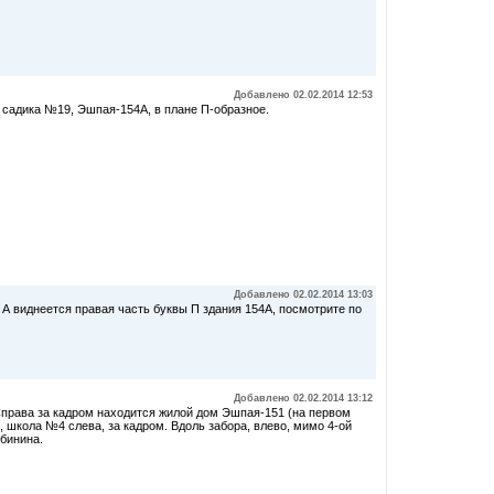
Добавлено 02.02.2014 12:53
 садика №19, Эшпая-154А, в плане П-образное.
Добавлено 02.02.2014 13:03
. А виднеется правая часть буквы П здания 154А, посмотрите по
Добавлено 02.02.2014 13:12
! Справа за кадром находится жилой дом Эшпая-151 (на первом
 школа №4 слева, за кадром. Вдоль забора, влево, мимо 4-ой
ябинина.