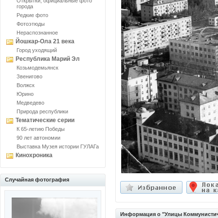
Открытки, официальные фото
города
Редкие фото
Фотоэтюды
Нераспознанное
Йошкар-Ола 21 века
Город уходящий
Республика Марий Эл
Козьмодемьянск
Звенигово
Волжск
Юрино
Медведево
Природа республики
Тематические серии
К 65-летию Победы
90 лет автономии
Выставка Музея истории ГУЛАГа
Кинохроника
Случайная фотография
Информация о "Улицы Коммунистич