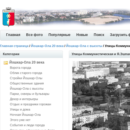
Главная
Все фото
Популярные
Новые
Поиск
Загрузить 
Главная страница
/
Йошкар-Ола 20 века
/
Йошкар-Ола с высоты
/ Улицы Коммуни
Категории
Улицы Коммунистическая и Я.Эшпа
Йошкар-Ола 20 века
Ворота города
Облик старого города
Стройки Йошкар-Олы
Общественные здания
Йошкар-Ола с высоты
Парки, скверы и бульвары
Декор и интерьеры
Отдых и праздники горожан
Улицы и дома
Ночная Йошкар-Ола
Этого уже нет
События и люди города