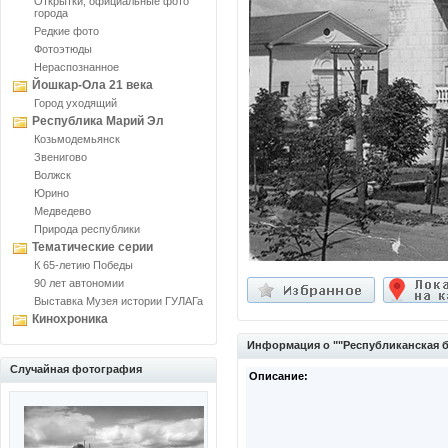
Открытки, официальные фото
города
Редкие фото
Фотоэтюды
Нераспознанное
Йошкар-Ола 21 века
Город уходящий
Республика Марий Эл
Козьмодемьянск
Звенигово
Волжск
Юрино
Медведево
Природа республики
Тематические серии
К 65-летию Победы
90 лет автономии
Выставка Музея истории ГУЛАГа
Кинохроника
Информация о ""Республиканская б
Случайная фотография
Описание: