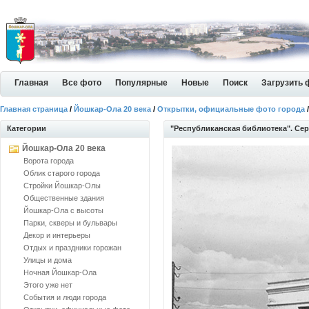
Главная
Все фото
Популярные
Новые
Поиск
Загрузить 
Главная страница
/
Йошкар-Ола 20 века
/
Открытки, официальные фото города
Категории
"Республиканская библиотека". Се
Йошкар-Ола 20 века
Ворота города
Облик старого города
Стройки Йошкар-Олы
Общественные здания
Йошкар-Ола с высоты
Парки, скверы и бульвары
Декор и интерьеры
Отдых и праздники горожан
Улицы и дома
Ночная Йошкар-Ола
Этого уже нет
События и люди города