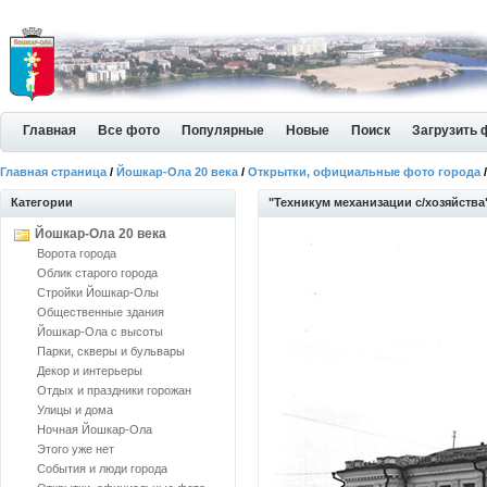
Главная
Все фото
Популярные
Новые
Поиск
Загрузить 
Главная страница
/
Йошкар-Ола 20 века
/
Открытки, официальные фото города
/
Категории
"Техникум механизации с/хозяйства
Йошкар-Ола 20 века
Ворота города
Облик старого города
Стройки Йошкар-Олы
Общественные здания
Йошкар-Ола с высоты
Парки, скверы и бульвары
Декор и интерьеры
Отдых и праздники горожан
Улицы и дома
Ночная Йошкар-Ола
Этого уже нет
События и люди города