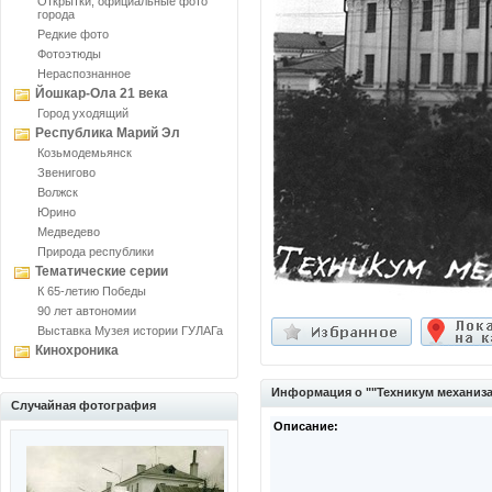
Открытки, официальные фото
города
Редкие фото
Фотоэтюды
Нераспознанное
Йошкар-Ола 21 века
Город уходящий
Республика Марий Эл
Козьмодемьянск
Звенигово
Волжск
Юрино
Медведево
Природа республики
Тематические серии
К 65-летию Победы
90 лет автономии
Выставка Музея истории ГУЛАГа
Кинохроника
Информация о ""Техникум механизац
Случайная фотография
Описание: