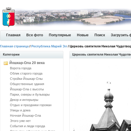
Главная
Все фото
Популярные
Новые
Поиск
Загрузить 
Главная страница
/
Республика Марий Эл
/ Церковь святителя Николая Чудотво
Категории
Церковь святителя Николая Чудотв
Йошкар-Ола 20 века
Ворота города
Облик старого города
Стройки Йошкар-Олы
Общественные здания
Йошкар-Ола с высоты
Парки, скверы и бульвары
Декор и интерьеры
Отдых и праздники горожан
Улицы и дома
Ночная Йошкар-Ола
Этого уже нет
События и люди города