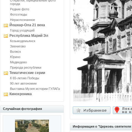
Открытки, официальные фото
города
Редкие фото
Фотоэтюды
Нераспознанное
Йошкар-Ола 21 века
Город уходящий
Республика Марий Эл
Козьмодемьянск
Звенигово
Волжск
Юрино
Медведево
Природа республики
Тематические серии
К 65-летию Победы
90 лет автономии
Выставка Музея истории ГУЛАГа
Кинохроника
Случайная фотография
Информация о "Церковь святителя