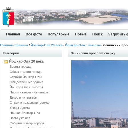
Главная
Все фото
Популярные
Новые
Поиск
Загрузить 
Главная страница
/
Йошкар-Ола 20 века
/
Йошкар-Ола с высоты
/ Ленинский про
Категории
Ленинский проспект сверху
Йошкар-Ола 20 века
Ворота города
Облик старого города
Стройки Йошкар-Олы
Общественные здания
Йошкар-Ола с высоты
Парки, скверы и бульвары
Декор и интерьеры
Отдых и праздники горожан
Улицы и дома
Ночная Йошкар-Ола
Этого уже нет
События и люди города