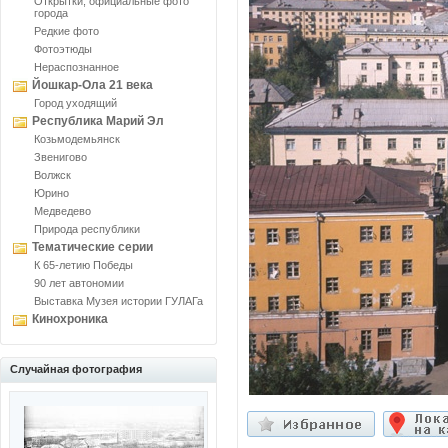
Открытки, официальные фото
города
Редкие фото
Фотоэтюды
Нераспознанное
Йошкар-Ола 21 века
Город уходящий
Республика Марий Эл
Козьмодемьянск
Звенигово
Волжск
Юрино
Медведево
Природа республики
Тематические серии
К 65-летию Победы
90 лет автономии
Выставка Музея истории ГУЛАГа
Кинохроника
Случайная фотография