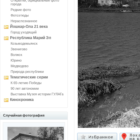
Открытки, официальные фото
города
Редкие фото
Фотоэтюды
Нераспознанное
Йошкар-Ола 21 века
Город уходящий
Республика Марий Эл
Козьмодемьянск
Звенигово
Волжск
Юрино
Медведево
Природа республики
Тематические серии
К 65-летию Победы
90 лет автономии
Выставка Музея истории ГУЛАГа
Кинохроника
Случайная фотография