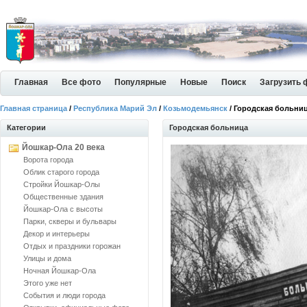
Главная
Все фото
Популярные
Новые
Поиск
Загрузить 
Главная страница
/
Республика Марий Эл
/
Козьмодемьянск
/ Городская больни
Категории
Городская больница
Йошкар-Ола 20 века
Ворота города
Облик старого города
Стройки Йошкар-Олы
Общественные здания
Йошкар-Ола с высоты
Парки, скверы и бульвары
Декор и интерьеры
Отдых и праздники горожан
Улицы и дома
Ночная Йошкар-Ола
Этого уже нет
События и люди города