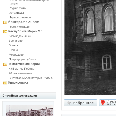
Открытки, официальные фото
города
Редкие фото
Фотоэтюды
Нераспознанное
Йошкар-Ола 21 века
Город уходящий
Республика Марий Эл
Козьмодемьянск
Звенигово
Волжск
Юрино
Медведево
Природа республики
Тематические серии
К 65-летию Победы
90 лет автономии
Выставка Музея истории ГУЛАГа
Кинохроника
Случайная фотография