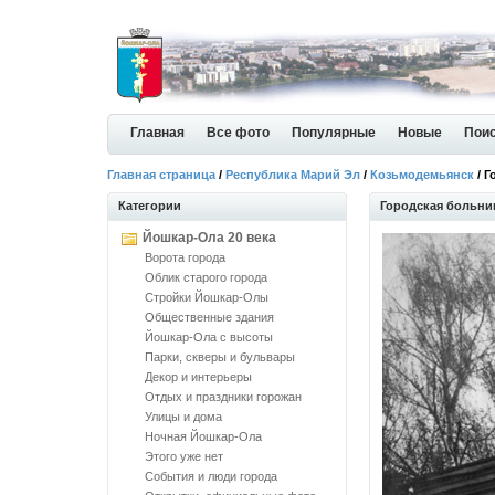
Главная
Все фото
Популярные
Новые
Пои
Главная страница
/
Республика Марий Эл
/
Козьмодемьянск
/ Г
Категории
Городская больни
Йошкар-Ола 20 века
Ворота города
Облик старого города
Стройки Йошкар-Олы
Общественные здания
Йошкар-Ола с высоты
Парки, скверы и бульвары
Декор и интерьеры
Отдых и праздники горожан
Улицы и дома
Ночная Йошкар-Ола
Этого уже нет
События и люди города