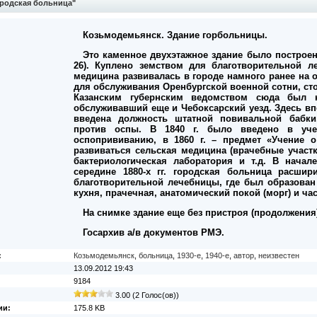
родская больница"
Козьмодемьянск. Здание горбольницы.
Это каменное двухэтажное здание было построено
26). Куплено земством для благотворительной л
медицина развивалась в городе намного ранее на 
для обслуживания Оренбургской военной сотни, сто
Казанским губернским ведомством сюда был н
обслуживавший еще и Чебоксарский уезд. Здесь в
введена должность штатной повивальной бабки
против оспы. В 1840 г. было введено в уче
оспопрививанию, в 1860 г. – предмет «Учение о
развиваться сельская медицина (врачебные участ
бактериологическая лаборатория и т.д. В начал
середине 1880-х гг. городская больница расши
благотворительной лечебницы, где был образова
кухня, прачечная, анатомический покой (морг) и ча
На снимке здание еще без пристроя (продолжения)
Госархив а/в документов РМЭ.
:
Козьмодемьянск
,
больница
,
1930-е
,
1940-е
,
автор
,
неизвестен
13.09.2012 19:43
9184
3.00 (2 Голос(ов))
ии:
175.8 KB