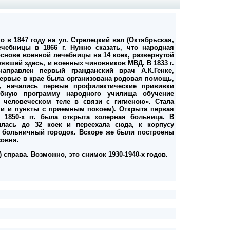
 в 1847 году на ул. Стрелецкий вал (Октябрьская,
ечебницы в 1866 г. Нужно сказать, что народная
основе военной лечебницы на 14 коек, развернутой
явшей здесь, и военных чиновников МВД. В 1833 г.
аправлен первый гражданский врач А.К.Генке,
первые в крае была организована родовая помощь,
, начались первые профилактические прививки
бную программу народного училища обучение
 человеческом теле в связи с гигиеною». Стала
ки и пункты с приемным покоем). Открыта первая
е 1850-х гг. была открыта холерная больница. В
рилась до 32 коек и переехала сюда, к корпусу
н больничный городок. Вскоре же были построены
совня.
 справа. Возможно, это снимок 1930-1940-х годов.