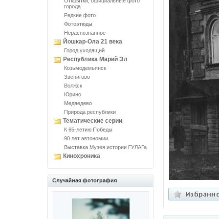
Открытки, официальные фото
города
Редкие фото
Фотоэтюды
Нераспознанное
Йошкар-Ола 21 века
Город уходящий
Республика Марий Эл
Козьмодемьянск
Звенигово
Волжск
Юрино
Медведево
Природа республики
Тематические серии
К 65-летию Победы
90 лет автономии
Выставка Музея истории ГУЛАГа
Кинохроника
Случайная фотография