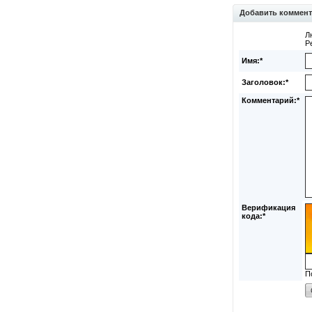
Добавить коммен
Л
Р
Имя:*
Заголовок:*
Комментарий:*
Верификация
кода:*
П