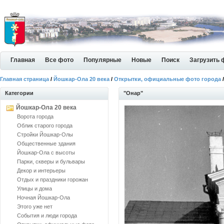
Главная
Все фото
Популярные
Новые
Поиск
Загрузить 
Главная страница
/
Йошкар-Ола 20 века
/
Открытки, официальные фото города
/
Категории
"Онар"
Йошкар-Ола 20 века
Ворота города
Облик старого города
Стройки Йошкар-Олы
Общественные здания
Йошкар-Ола с высоты
Парки, скверы и бульвары
Декор и интерьеры
Отдых и праздники горожан
Улицы и дома
Ночная Йошкар-Ола
Этого уже нет
События и люди города