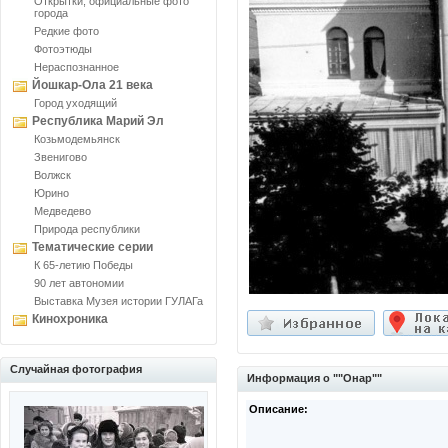
Открытки, официальные фото
города
Редкие фото
Фотоэтюды
Нераспознанное
Йошкар-Ола 21 века
Город уходящий
Республика Марий Эл
Козьмодемьянск
Звенигово
Волжск
Юрино
Медведево
Природа республики
Тематические серии
К 65-летию Победы
90 лет автономии
Выставка Музея истории ГУЛАГа
Кинохроника
Случайная фотография
Информация о ""Онар""
Описание: