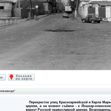
пивзавода"
Перекресток улиц Красноармейской и Карла Марк
церкви, а на момент съёмки - к Йошкар-олинскому
вернут Русской православной церкви. Возрожденны