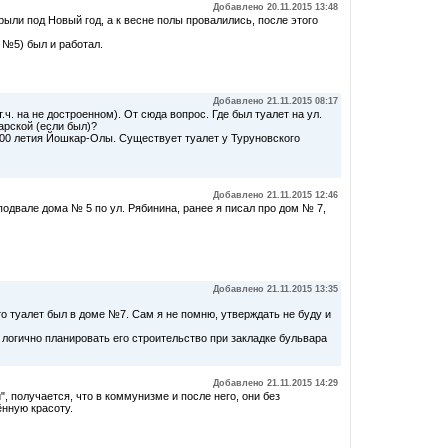
Добавлено 20.11.2015 13:48
крыли под Новый год, а к весне полы провалились, после этого
 №5) был и работал.
Добавлено 21.11.2015 08:17
.ч. на не достроенном). От сюда вопрос. Где был туалет на ул.
рской (если был)?
 400 летия Йошкар-Олы. Существует туалет у Туруновского
Добавлено 21.11.2015 12:46
 подвале дома № 5 по ул. Рябинина, ранее я писал про дом № 7,
Добавлено 21.11.2015 13:35
что туалет был в доме №7. Сам я не помню, утверждать не буду и
логично планировать его строительство при закладке бульвара
Добавлено 21.11.2015 14:29
 получается, что в коммунизме и после него, они без
нную красоту.