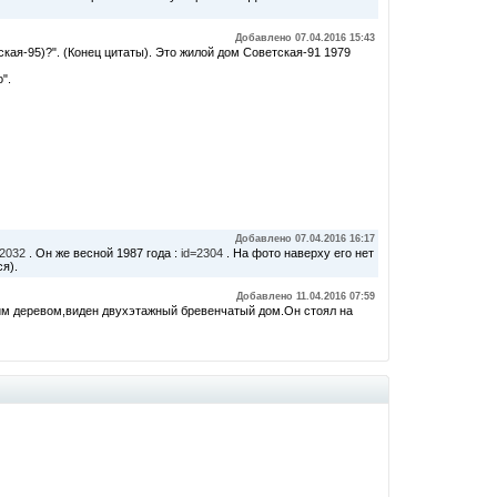
Добавлено 07.04.2016 15:43
кая-95)?". (Конец цитаты). Это жилой дом Советская-91 1979
".
Добавлено 07.04.2016 16:17
=2032
. Он же весной 1987 года :
id=2304
. На фото наверху его нет
ся).
Добавлено 11.04.2016 07:59
ким деревом,виден двухэтажный бревенчатый дом.Он стоял на