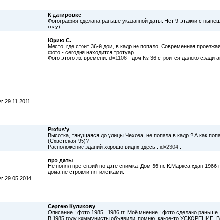
К датировке
Фотография сделана раньше указанной даты. Нет 9-этажки с нынеш
году).
Юрию С.
Место, где стоит 36-й дом, в кадр не попало. Современная проезжа
фото - сегодня находится тротуар.
Фото этого же времени:
id=1106
- дом № 36 строится далеко сзади а
: 29.11.2011
Profus'у
Высотка, тянущаяся до улицы Чехова, не попала в кадр ? А как по
(Советская-95)?
Расположение зданий хорошо видно здесь :
id=2304
.
про даты
Не понял претензий по дате снимка. Дом 36 по К.Маркса сдан 1986 
дома не строили пятилетками.
: 29.05.2014
Сергею Куликову
Описание : фото 1985...1986 гг. Моё мнение : фото сделано раньше.
В 1985 году коммунисты объявили, помню, какое-то УСКОРЕНИЕ. В 