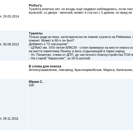
Profus'у
Туалета конечно нет, но входы ещё недавно наблюдались, если смот
мужской, со двора - женский, может я спутал с 5 домом, но вряд ли.
: 29.05.2014
Туалеты
Только ради истины: категорически не помню туалета на Рябинина. 
помнит. Может в 60-х он был?
Добавить к "О насущном":
: 30.08.2012
- ЦПКиО им. ХХХ-летия ВЛКСМ - стоял примерно на месте нового к
на месте памятника Ленину и весь отдыхающий в парке народ.
- Ул. Палантая, слева от ДПП, до частичного благоустройства ГОИ-в
- На старой "барахолке", за 18-й школой.
В слова для поиска
Аптекоуправление, пивзавод, Красноармейская, Маркса, Капелькин,
Юрию С.
ОК!
: 29.11.2011