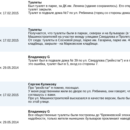
Туалеты
Был туалет в парке, за ДК им. Ленина (здание сохранилось). Его от
туалет закрыли.
Туалет в подвале дома №7 по ул. Рябинина (торец со стороны дома
: 17.02.2015
Туалеты
Получается, что туалеты были в парках, скверах и на бульварах (в т
Машиностроителей на участке между улицами Свердлова и Пролета
От сюда: туалеты в Сосновой роще, парке им. Гагарина, парке им.
: 17.02.2015
кладбища, закрыли - на Марковском кладбище.
Владимиру G
Туалет был в подвале дома № 39 по ул. Свердлова ("рейхстаг") и в
это ошибка, туалет был в 5, вход со стороны 7.
: 29.05.2014
Сергею Куликову
Про "рехйстаг" я помню, посещал.
У меня родственники жили во дворе по ул. Рябинина, они говорят, 
соглашусь с вами.
: 17.02.2015
Про ул. Машиностроителей высказался в качестве версии, было бы 
по этой улице.
Владимиру G
Все общественные туалеты были построены до "Брежневской эпохи",
надобности, только жители нынешних бульваров проклинают наведё
: 29.05.2014