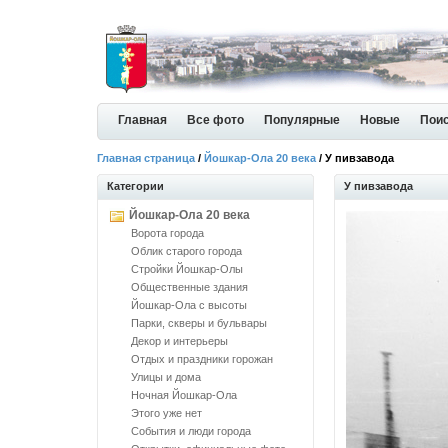
Главная
Все фото
Популярные
Новые
Пои
Главная страница
/
Йошкар-Ола 20 века
/ У пивзавода
Категории
У пивзавода
Йошкар-Ола 20 века
Ворота города
Облик старого города
Стройки Йошкар-Олы
Общественные здания
Йошкар-Ола с высоты
Парки, скверы и бульвары
Декор и интерьеры
Отдых и праздники горожан
Улицы и дома
Ночная Йошкар-Ола
Этого уже нет
События и люди города