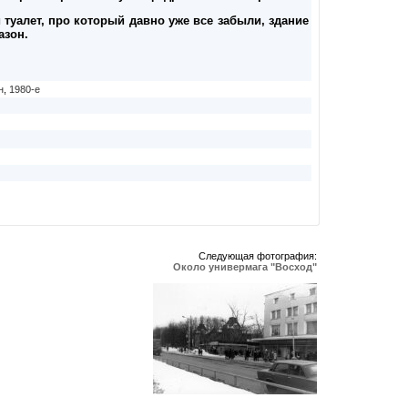
туалет, про который давно уже все забыли, здание
азон.
н
,
1980-е
Следующая фотография:
Около универмага "Восход"