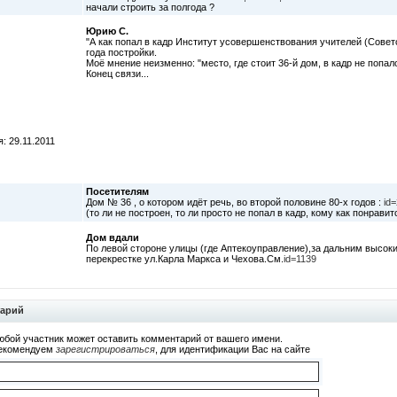
начали строить за полгода ?
Юрию С.
"А как попал в кадр Институт усовершенствования учителей (Советс
года постройки.
Моё мнение неизменно: "место, где стоит 36-й дом, в кадр не попало
Конец связи...
: 29.11.2011
Посетителям
Дом № 36 , о котором идёт речь, во второй половине 80-х годов :
id
(то ли не построен, то ли просто не попал в кадр, кому как понравит
Дом вдали
По левой стороне улицы (где Аптекоуправление),за дальним высо
перекрестке ул.Карла Маркса и Чехова.См.
id=1139
тарий
юбой участник может оставить комментарий от вашего имени.
екомендуем
зарегистрироваться
, для идентификации Вас на сайте