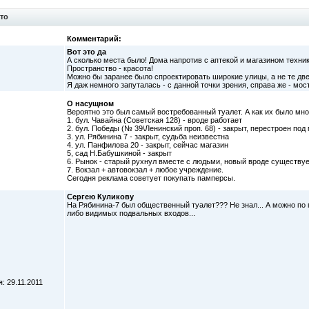
то
Комментарий:
Вот это да
А сколько места было! Дома напротив с аптекой и магазином техни
Пространство - красота!
Можно бы заранее было спроектировать широкие улицы, а не те две
Я даж немного запуталась - с данной точки зрения, справа же - мос
О насущном
Вероятно это был самый востребованный туалет. А как их было мно
1. бул. Чавайна (Советская 128) - вроде работает
2. бул. Победы (№ 39\Ленинский проп. 68) - закрыт, перестроен под
3. ул. Рябинина 7 - закрыт, судьба неизвестна
4. ул. Панфилова 20 - закрыт, сейчас магазин
5, сад Н.Бабушкиной - закрыт
6. Рынок - старый рухнул вместе с людьми, новый вроде существу
7. Вокзал + автовокзал + любое учреждение.
Сегодня реклама советует покупать памперсы.
Сергею Куликову
На Рябинина-7 был общественный туалет??? Не знал... А можно по
либо видимых подвальных входов...
: 29.11.2011