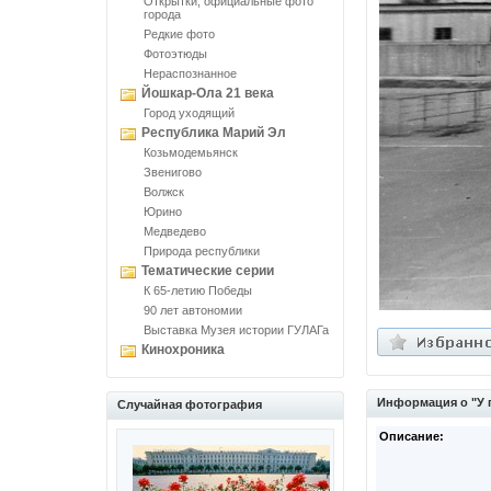
Открытки, официальные фото
города
Редкие фото
Фотоэтюды
Нераспознанное
Йошкар-Ола 21 века
Город уходящий
Республика Марий Эл
Козьмодемьянск
Звенигово
Волжск
Юрино
Медведево
Природа республики
Тематические серии
К 65-летию Победы
90 лет автономии
Выставка Музея истории ГУЛАГа
Кинохроника
Информация о "У 
Случайная фотография
Описание: