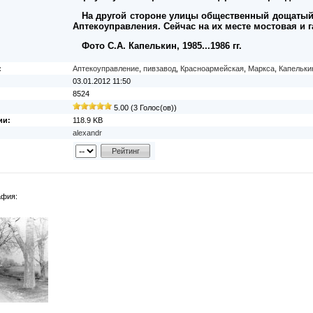
На другой стороне улицы общественный дощатый 
Аптекоуправления. Сейчас на их месте мостовая и г
Фото С.А. Капелькин, 1985...1986 гг.
:
Аптекоуправление
,
пивзавод
,
Красноармейская
,
Маркса
,
Капельки
03.01.2012 11:50
8524
5.00 (3 Голос(ов))
ии:
118.9 KB
alexandr
афия: