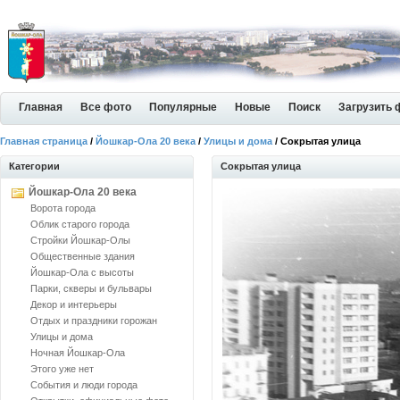
Главная
Все фото
Популярные
Новые
Поиск
Загрузить 
Главная страница
/
Йошкар-Ола 20 века
/
Улицы и дома
/ Сокрытая улица
Категории
Сокрытая улица
Йошкар-Ола 20 века
Ворота города
Облик старого города
Стройки Йошкар-Олы
Общественные здания
Йошкар-Ола с высоты
Парки, скверы и бульвары
Декор и интерьеры
Отдых и праздники горожан
Улицы и дома
Ночная Йошкар-Ола
Этого уже нет
События и люди города