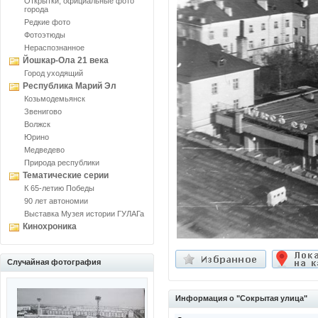
Открытки, официальные фото
города
Редкие фото
Фотоэтюды
Нераспознанное
Йошкар-Ола 21 века
Город уходящий
Республика Марий Эл
Козьмодемьянск
Звенигово
Волжск
Юрино
Медведево
Природа республики
Тематические серии
К 65-летию Победы
90 лет автономии
Выставка Музея истории ГУЛАГа
Кинохроника
Случайная фотография
Информация о "Сокрытая улица"