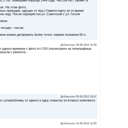
55, с гос. номерами образца 1949 года. ЧАСОВ НЕТ (может в
ах. На этом фото:
ых проводов, идущих от ж\д к Главпочтамту (в то время
ь ж\д). После перекрёстка ул. Советской с ул. Гоголя
связи.
 четыре – после;
мок можно датировать более точно: первая половина 50-х.
Добавлено 09.08.2012 16:58
о одного времени с фото
id=1358
(посмотрите на телеграфные
ернули с ремонта...
Добавлено 09.08.2012 18:47
ь суперобложку от одного и одну открытку из второго комплекта.
Добавлено 10.08.2012 12:05