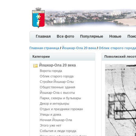
Главная
Все фото
Популярные
Новые
Пои
Главная страница
/
Йошкар-Ола 20 века
/
Облик старого город
Категории
Поволжский лесот
Йошкар-Ола 20 века
Ворота города
Облик старого города
Стройки Йошкар-Олы
Общественные здания
Йошкар-Ола с высоты
Парки, скверы и бульвары
Декор и интерьеры
Отдых и праздники горожан
Улицы и дома
Ночная Йошкар-Ола
Этого уже нет
События и люди города