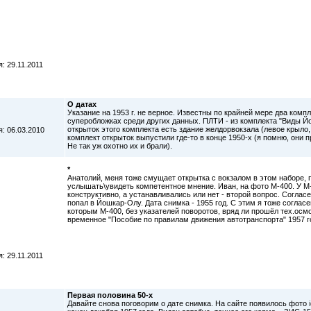
: 29.11.2011
О датах
Указание на 1953 г. не верное. Известны по крайней мере два компл
суперобложках среди других данных. ПЛТИ - из комплекта "Виды Й
открыток этого комплекта есть здание желдорвокзала (левое крыло, 
: 06.03.2010
комплект открыток выпустили где-то в конце 1950-х (я помню, они п
Не так уж охотно их и брали).
*
Анатолий, меня тоже смущает открытка с вокзалом в этом наборе, по
услышать\увидеть компетентное мнение. Иван, на фото М-400. У М-
конструктивно, а устанавливались или нет - второй вопрос. Согласе
попал в Йошкар-Олу. Дата снимка - 1955 год. С этим я тоже соглас
которым М-400, без указателей поворотов, вряд ли прошёл тех.осм
временное "Пособие по правилам движения автотранспорта" 1957 г
: 29.11.2011
Первая половина 50-х
Давайте снова поговорим о дате снимка. На сайте появилось фото