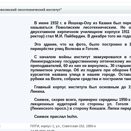
волжский лесотехнический институт"
В июне 1932 г. в Йошкар-Олу из Казани был пер
называться Поволжским лесотехническим. Но
двухэтажном кирпичном училищном корпусе 1911 
ректор) стал М.И. Пайбердин. В декабре того же год
Это здание, что на фото, было построено в 
перекрёстке улиц Волкова и Гоголя.
С началом войны институт эвакуировался в п
Ленинградскому государственному оптическому ин
преподавателей, 60 из них не вернулись. 30 старш
пулеметное училище. Об их подвиге при обороне 
курсантов названа улица в нашем городе. Оста
рубежи на Волге, собрали средства и построили танк
Главный корпус института был основным до 19
Ленина.
Снимок, скорее всего, примерно середины 1950-х
лекционных аудиторий со стороны ул. Гоголя 
(Ленинского просп.) в сторону Кокшаги. Липки пер
Снимок прислал lezhn.
:
ПЛТИ
,
корпус-1
,
ул.
,
Советская-152
,
1950-е