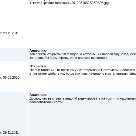
хттп://s1.ipicture.ru/uploads/20120810/OS23R6P8.jpg
: 29.11.2011
Анатолию
Комплекты открыток 50-х годов, о которых Вы писали год назад, ест
хотелось бы посмотреть, если они уже выложены.
Открытки
Не выставлены. По-прежнему нет открытки с Почтамтом и обложки 
этим летом добыть их, но до сих пор, начиная с марта, чрезвычайн
: 06.03.2010
Анатолию
Думаю, что выставить надо. И акцентировать на том, что некомпле
пользователи и гости...
: 29.11.2011