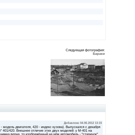
Следующая фотография:
Бараки
Добавлено 04.06.2012 13:15
- модель двигателя, 420 - индекс кузова). Выпускался с декабря
ч" 401/420. Внешнее отличие этих двух моделей: у М-401 на
нимка верна, то изображённый на нём автомобиль - "старичок"