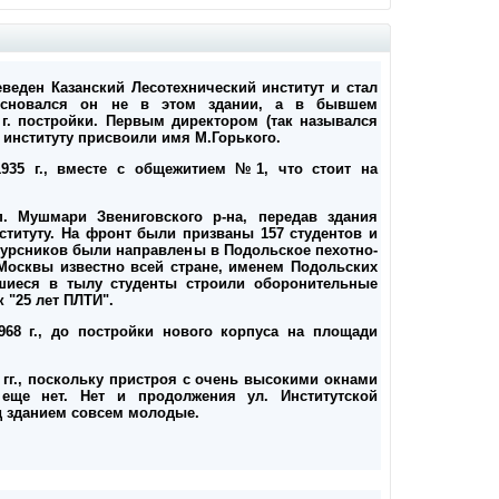
еведен Казанский Лесотехнический институт и стал
 основался он не в этом здании, а в бывшем
г. постройки. Первым директором (так назывался
а институту присвоили имя М.Горького.
1935 г., вместе с общежитием №1, что стоит на
. Мушмари Звениговского р-на, передав здания
ституту. На фронт были призваны 157 студентов и
екурсников были направлены в Подольское пехотно-
Москвы известно всей стране, именем Подольских
вшиеся в тылу студенты строили оборонительные
 "25 лет ПЛТИ".
68 г., до постройки нового корпуса на площади
 гг., поскольку пристроя с очень высокими окнами
еще нет. Нет и продолжения ул. Институтской
ед зданием совсем молодые.