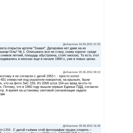
Добавлено 04.06.2012 21:53
екта открыток артели "Знамя". Датировки нет даже на их
ошкар-Олы" № 1. Описывать все не стану, скажу короче: среди
снимок летний, площадь обустроена, стоят киоски). То есть этот
родавались в киосках еще в начале 1960-х, уже в новых ценах.
Добавлено 05.06.2012 08:13
этому я не согласен с датой 1953 г. - просто хотел
401 отверстия под указатели поворотов, на крыльях, были
н, что на фото ЗиС-155. Из 2000 штук 154-ых вряд ли кто-то
ен. Потому, что в 1960 году вышли первые Единые ПДД, согласно
отр. А время на установку световой сигнализации задало
ода.
Добавлено 09.08.2012 16:30
id=1358
. С датой съёмки этой фотографии трудно спорить –