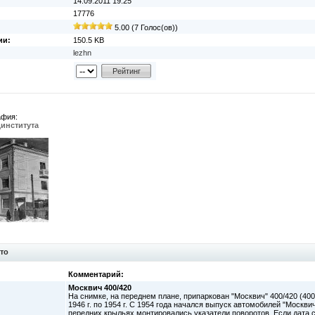
14.09.2011 19:25
17776
5.00 (7 Голос(ов))
ии:
150.5 KB
lezhn
афия:
института
то
Комментарий:
Москвич 400/420
На снимке, на переднем плане, припаркован "Москвич" 400/420 (400 
1946 г. по 1954 г. С 1954 года начался выпуск автомобилей "Москви
передних крыльях монтировались указатели поворотов. Если дата с