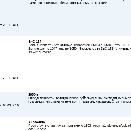
даже для времени съёмки, хотя таковым не выглядит...
: 29.11.2011
ЗиС-154
Забыл написать, что автобус, изображённый на снимке - это ЗиС-1
Выпускался с 1947 года по 1950г. Возможно это ЗиС-155 (отличить 
1957гг выпуска...
: 29.11.2011
1950-е
Определенно так. Автотранспорт, действительно, выглядит очень п
г., а между тем липки на нем почти такие же, как здесь. Стоит поис
: 06.03.2010
Анатолию
Посмотрите открытку датированную 1953 годом. s1.ipicture.ru/uplo
слэш 2 раза.