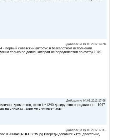
Добавлено 04.06.2012 13:28
54 - первый советский автобус в безкапотном исполнении.
можно только по длине, которая не определяется по фото) 1949-
Добавлено 04.06.2012 17:06
рилично. Кроме того, фото
id=1240
датируется определенно - 1947
кать на снимках такие же уличные часы...
Добавлено 04.06.2012 17:51
ads/20120604/TRUFU8CW.jpg Впереди добавьте хттп, двоеточие,