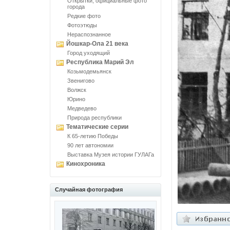
Открытки, официальные фото
города
Редкие фото
Фотоэтюды
Нераспознанное
Йошкар-Ола 21 века
Город уходящий
Республика Марий Эл
Козьмодемьянск
Звенигово
Волжск
Юрино
Медведево
Природа республики
Тематические серии
К 65-летию Победы
90 лет автономии
Выставка Музея истории ГУЛАГа
Кинохроника
Случайная фотография