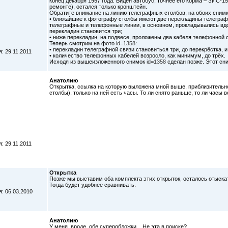
конец декабря 1957 года. Виден автобус, точнее его корма – ЗИС-1
ремонте), остался только кронштейн.
Обратите внимание на линию телеграфных столбов, на обоих снимк
• ближайшие к фотографу столбы имеют две перекладины телеграфн
телеграфные и телефонные линии, в основном, прокладывались вдол
перекладин становится три;
• ниже перекладин, на подвесе, проложены два кабеля телефонной 
Теперь смотрим на фото
id=1358
:
• перекладин телеграфной связи становиться три, до перекрёстка, и
: 29.11.2011
• количество телефонных кабелей возросло, как минимум, до трёх.
Исходя из вышеизложенного снимок
id=1358
сделан позже. Этот сни
Анатолию
Открытка, ссылка на которую выложена мной выше, приблизительн
столбы), только на ней есть часы. То ли снято раньше, то ли часы в
: 29.11.2011
Открытка
Позже мы выставим оба комплекта этих открыток, осталось отыскат
Тогда будет удобнее сравнивать.
: 06.03.2010
Анатолию
У меня, вроде, обе суперобложки... Не эта в поиске?