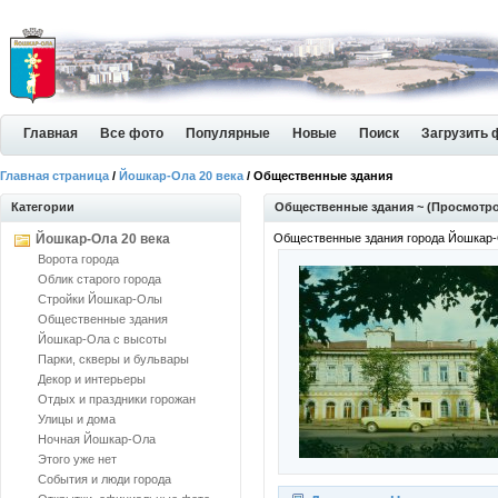
Главная
Все фото
Популярные
Новые
Поиск
Загрузить 
Главная страница
/
Йошкар-Ола 20 века
/ Общественные здания
Категории
Общественные здания ~ (Просмотро
Йошкар-Ола 20 века
Общественные здания города Йошкар
Ворота города
Облик старого города
Стройки Йошкар-Олы
Общественные здания
Йошкар-Ола с высоты
Парки, скверы и бульвары
Декор и интерьеры
Отдых и праздники горожан
Улицы и дома
Ночная Йошкар-Ола
Этого уже нет
События и люди города