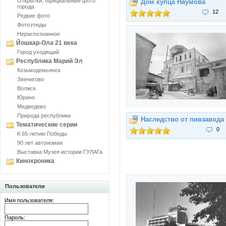
Открытки, официальные фото
Дом купца Наумова
города
12
Редкие фото
Фотоэтюды
Нераспознанное
Йошкар-Ола 21 века
Город уходящий
Республика Марий Эл
Козьмодемьянск
Звенигово
Волжск
Юрино
Медведево
Природа республики
Наследство от пивзавода
Тематические серии
0
К 65-летию Победы
90 лет автономии
Выставка Музея истории ГУЛАГа
Кинохроника
Пользователи
Имя пользователя:
Пароль: