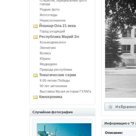
Открытки, официальные фото
города
Редкие фото
Фотоэтюды
Нераспознанное
Йошкар-Ола 21 века
Город уходящий
Республика Марий Эл
Козьмодемьянск
Звенигово
Волжск
Юрино
Медведево
Природа республики
Тематические серии
К 65-летию Победы
90 лет автономии
Выставка Музея истории ГУЛАГа
Кинохроника
Случайная фотография
Информация о "У 
Описание: