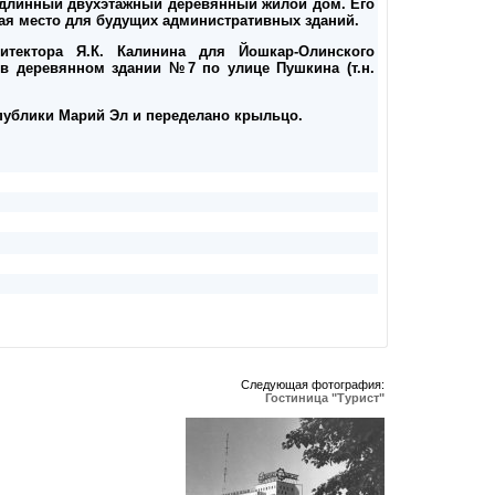
л длинный двухэтажный деревянный жилой дом. Его
ая место для будущих административных зданий.
тектора Я.К. Калинина для Йошкар-Олинского
я в деревянном здании №7 по улице Пушкина (т.н.
еспублики Марий Эл и переделано крыльцо.
Следующая фотография:
Гостиница "Турист"