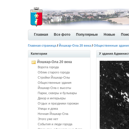
Главная
Все фото
Популярные
Новые
Пои
Главная страница
/
Йошкар-Ола 20 века
/
Общественные здани
Категории
У здания Админис
Йошкар-Ола 20 века
Ворота города
Облик старого города
Стройки Йошкар-Олы
Общественные здания
Йошкар-Ола с высоты
Парки, скверы и бульвары
Декор и интерьеры
Отдых и праздники горожан
Улицы и дома
Ночная Йошкар-Ола
Этого уже нет
События и люди города