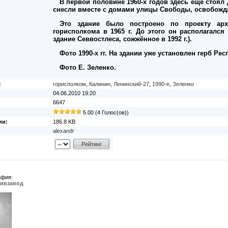
В первой половине 1960-х годов здесь ещё стоя
снесли вместе с домами улицы Свободы, освобожд
Это здание было построено по проекту архи
горисполкома в 1965 г. До этого он располагалс
здание Севвостлеса, сожжённое в 1992 г.).
Фото 1990-х гг. На здании уже установлен герб Р
Фото Е. Зеленко.
:
горисполком
,
Калинин
,
Ленинский-27
,
1990-е
,
Зеленко
04.06.2010 19:20
6647
5.00 (4 Голос(ов))
ии:
186.8 KB
alexandr
афия:
пивзавод