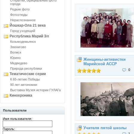
Открытки, официальные фото
города
Редкие фото
Фотоэтюды
Нераспознанное
Йошкар-Ола 21 века
Город уходящий
Республика Марий Эл
Козьмодемьянск
Звенигово
Волжск
Юрино
Женщины-активистки
Медведево
Марийской АССР
Природа республики
0
Тематические серии
К 65-летию Победы
90 лет автономии
Выставка Музея истории ГУЛАГа
Кинохроника
Пользователи
Имя пользователя:
Учителя пятой школы
Пароль:
1