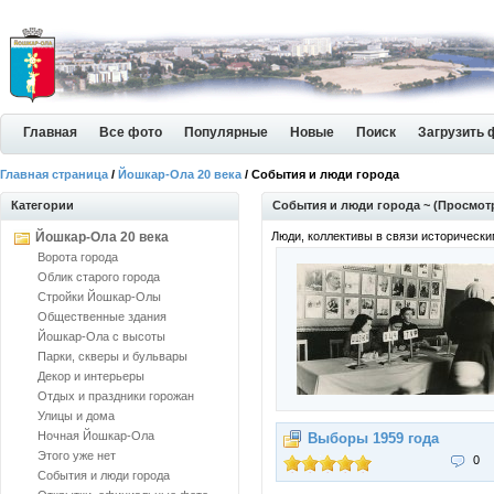
Главная
Все фото
Популярные
Новые
Поиск
Загрузить 
Главная страница
/
Йошкар-Ола 20 века
/ События и люди города
Категории
События и люди города ~ (Просмотр
Йошкар-Ола 20 века
Люди, коллективы в связи исторически
Ворота города
Облик старого города
Стройки Йошкар-Олы
Общественные здания
Йошкар-Ола с высоты
Парки, скверы и бульвары
Декор и интерьеры
Отдых и праздники горожан
Улицы и дома
Ночная Йошкар-Ола
Выборы 1959 года
Этого уже нет
0
События и люди города