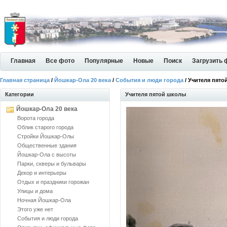
Главная
Все фото
Популярные
Новые
Поиск
Загрузить 
Главная страница
/
Йошкар-Ола 20 века
/
События и люди города
/ Учителя пято
Категории
Учителя пятой школы
Йошкар-Ола 20 века
Ворота города
Облик старого города
Стройки Йошкар-Олы
Общественные здания
Йошкар-Ола с высоты
Парки, скверы и бульвары
Декор и интерьеры
Отдых и праздники горожан
Улицы и дома
Ночная Йошкар-Ола
Этого уже нет
События и люди города