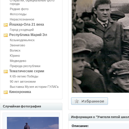
Открытки, официальные фото
города
Редкие фото
Фотоэтюды
Нераспознанное
Йошкар-Ола 21 века
Город уходящий
Республика Марий Эл
Козьмодемьянск
Звенигово
Волжск
Юрино
Медведево
Природа республики
Тематические серии
К 65-летию Победы
90 лет автономии
Выставка Музея истории ГУЛАГа
Кинохроника
Случайная фотография
Информация о "Учителя пятой шко
Описание: