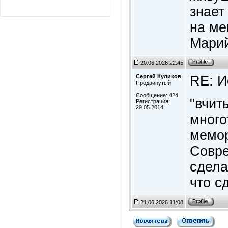
знает
на м
Марий
20.06.2026 22:45
Сергей Куликов
RE: И
Продвинутый
Сообщение: 424
"вчит
Регистрация:
29.05.2014
много
мемор
Совре
сдела
что с
21.06.2026 11:08