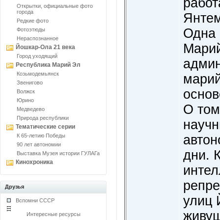
работ
Открытки, официальные фото
города
Янтем
Редкие фото
Одна 
Фотоэтюды
Нераспознанное
Марий
Йошкар-Ола 21 века
Город уходящий
админ
Республика Марий Эл
Козьмодемьянск
марий
Звенигово
основ
Волжск
Юрино
О том
Медведево
Природа республики
научн
Тематические серии
К 65-летию Победы
автон
90 лет автономии
дни. 
Выставка Музея истории ГУЛАГа
Кинохроника
интел
репре
Друзья
улиц 
Вспомни СССР
живущ
Интересные ресурсы