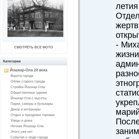
летия
Отдел
жертв
откры
- Мих
СМОТРЕТЬ ВСЕ ФОТО
жизни
Категории
админ
Йошкар-Ола 20 века
разно
Ворота города
этног
Облик старого города
Стройки Йошкар-Олы
стати
Общественные здания
Йошкар-Ола с высоты
укреп
Парки, скверы и бульвары
Декор и интерьеры
марий
Отдых и праздники горожан
После
Улицы и дома
Ночная Йошкар-Ола
заним
Этого уже нет
События и люди города