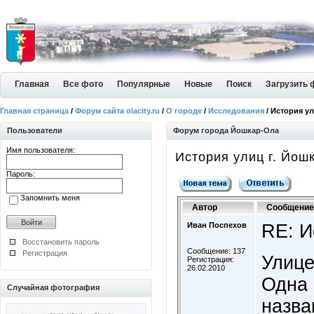
Главная
Все фото
Популярные
Новые
Поиск
Загрузить 
Главная страница
/
Форум сайта olacity.ru
/
О городе
/
Исследования
/ История у
Пользователи
Форум города Йошкар-Ола
Имя пользователя:
История улиц г. Йош
Пароль:
Запомнить меня
Автор
Сообщение
Иван Поспехов
RE: И
Восстановить пароль
Сообщение: 137
Регистрация
Улице
Регистрация:
26.02.2010
Одна 
Случайная фотография
назва