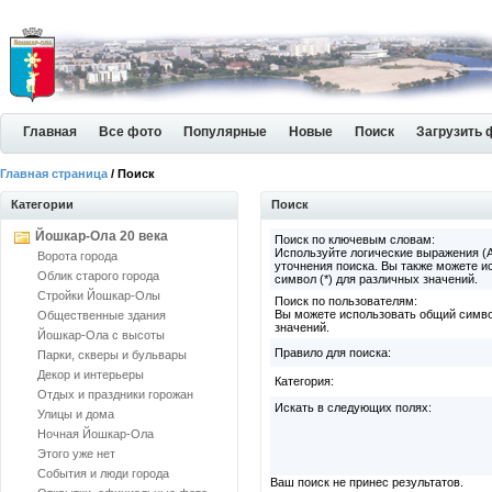
Главная
Все фото
Популярные
Новые
Поиск
Загрузить 
Главная страница
/ Поиск
Категории
Поиск
Йошкар-Ола 20 века
Поиск по ключевым словам:
Используйте логические выражения (
Ворота города
уточнения поиска. Вы также можете и
Облик старого города
символ (*) для различных значений.
Стройки Йошкар-Олы
Поиск по пользователям:
Вы можете использовать общий симво
Общественные здания
значений.
Йошкар-Ола с высоты
Правило для поиска:
Парки, скверы и бульвары
Декор и интерьеры
Категория:
Отдых и праздники горожан
Искать в следующих полях:
Улицы и дома
Ночная Йошкар-Ола
Этого уже нет
События и люди города
Ваш поиск не принес результатов.