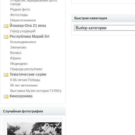
Открытки, официальные фото
города
Редкие фото
Фотоэтюды
Быстрая навигация
Нераспознанное
Йошкар-Ола 21 века
Город уходящий
Республика Марий Эл
Козьмодемьянск
Звенигово
Волжск
Юрино
Медведево
Природа республики
Тематические серии
К 65-летию Победы
90 лет автономии
Выставка Музея истории ГУЛАГа
Кинохроника
Случайная фотография