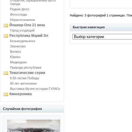
Открытки, официальные фото
города
Редкие фото
Фотоэтюды
Найдено: 3 фотографий 1 страницах. Пока
Нераспознанное
Йошкар-Ола 21 века
Быстрая навигация
Город уходящий
Республика Марий Эл
Козьмодемьянск
Звенигово
Волжск
Юрино
Медведево
Природа республики
Тематические серии
К 65-летию Победы
90 лет автономии
Выставка Музея истории ГУЛАГа
Кинохроника
Случайная фотография