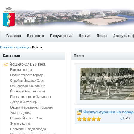
Главная
Все фото
Популярные
Новые
Поиск
Загрузить 
Главная страница
/ Поиск
Категории
Поиск
Йошкар-Ола 20 века
Ворота города
Облик старого города
Стройки Йошкар-Олы
Общественные здания
Йошкар-Ола с высоты
Парки, скверы и бульвары
Декор и интерьеры
Отдых и праздники горожан
Физкультурники на парад
Улицы и дома
23
Ночная Йошкар-Ола
Этого уже нет
События и люди города