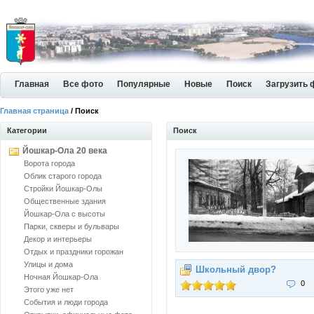
Главная
Все фото
Популярные
Новые
Поиск
Загрузить 
Главная страница
/ Поиск
Категории
Поиск
Йошкар-Ола 20 века
Ворота города
Облик старого города
Стройки Йошкар-Олы
Общественные здания
Йошкар-Ола с высоты
Парки, скверы и бульвары
Декор и интерьеры
Отдых и праздники горожан
Улицы и дома
Школьный двор?
Ночная Йошкар-Ола
0
Этого уже нет
События и люди города