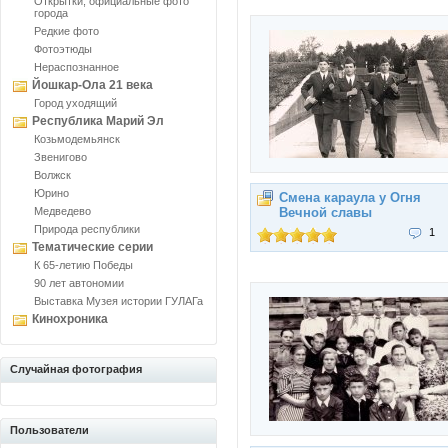
Открытки, официальные фото
города
Редкие фото
Фотоэтюды
Нераспознанное
Йошкар-Ола 21 века
Город уходящий
Республика Марий Эл
Козьмодемьянск
Звенигово
Волжск
Юрино
Смена караула у Огня
Медведево
Вечной славы
Природа республики
1
Тематические серии
К 65-летию Победы
90 лет автономии
Выставка Музея истории ГУЛАГа
Кинохроника
Случайная фотография
Пользователи