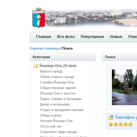
Главная
Все фото
Популярные
Новые
Пои
Главная страница
/ Поиск
Категории
Поиск
Йошкар-Ола 20 века
Ворота города
Облик старого города
Стройки Йошкар-Олы
Общественные здания
Йошкар-Ола с высоты
Парки, скверы и бульвары
Декор и интерьеры
Отдых и праздники горожан
Улицы и дома
Таксофон 
Ночная Йошкар-Ола
Этого уже нет
События и люди города