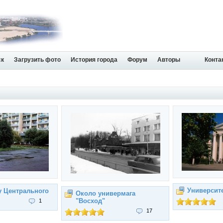
ск
Загрузить фото
История города
Форум
Авторы
Конта
Университ
у Центрального
Около универмага
"Восход"
1
17