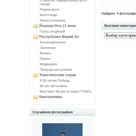
Открытки, официальные фото
города
Редкие фото
Найдено: 4 фотографий
Фотоэтюды
Нераспознанное
Йошкар-Ола 21 века
Быстрая навигаци
Город уходящий
Республика Марий Эл
Козьмодемьянск
Звенигово
Волжск
Юрино
Медведево
Природа республики
Тематические серии
К 65-летию Победы
90 лет автономии
Выставка Музея истории ГУЛАГа
Кинохроника
Случайная фотография