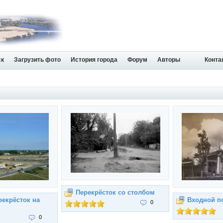
ск
Загрузить фото
История города
Форум
Авторы
Конта
Перекрёсток со столбом
рекрёсток на
Входной п
0
0