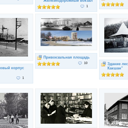
Железнодорожный вокзал
1
Привокзальная площадь
10
Здание ле
новый корпус
Какшан"
1