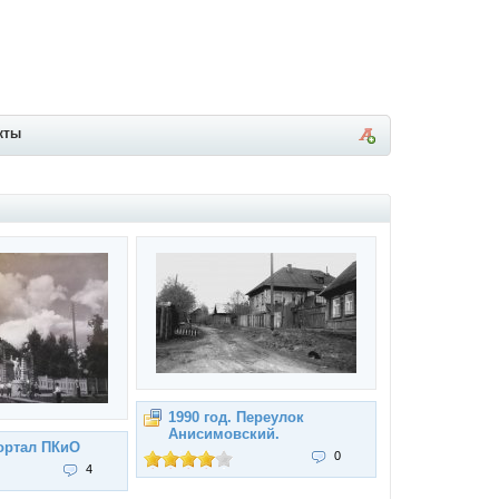
кты
1990 год. Переулок
Анисимовский.
ортал ПКиО
0
4