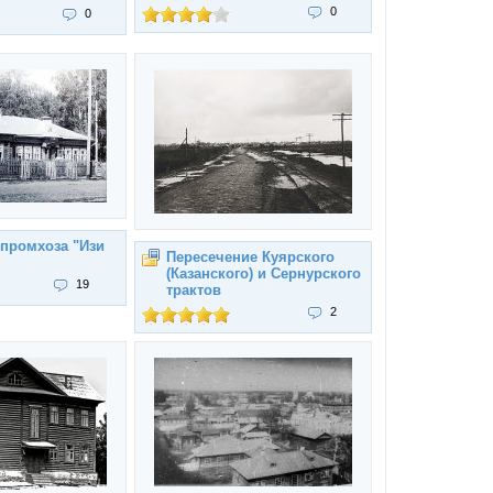
0
0
спромхоза "Изи
Пересечение Куярского
(Казанского) и Сернурского
19
трактов
2