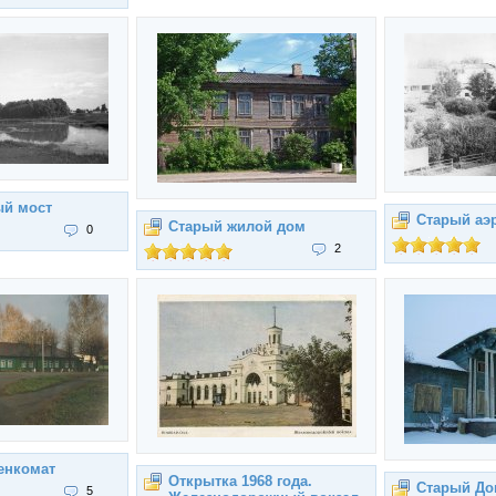
й мост
Старый аэ
Старый жилой дом
0
2
енкомат
Открытка 1968 года.
Старый До
5