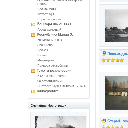
Открытки, официальные фото
города
Редкие фото
Фотоэтюды
Нераспознанное
Йошкар-Ола 21 века
Город уходящий
Республика Марий Эл
Козьмодемьянск
Звенигово
Волжск
Пешеходны
Юрино
Медведево
Природа республики
Тематические серии
К 65-летию Победы
90 лет автономии
Выставка Музея истории ГУЛАГа
Кинохроника
Случайная фотография
Старый во