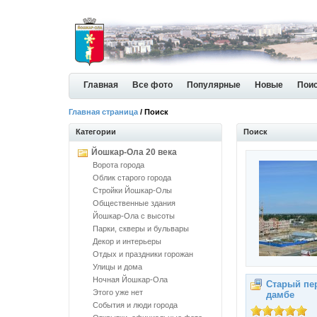
Главная
Все фото
Популярные
Новые
Пои
Главная страница
/ Поиск
Категории
Поиск
Йошкар-Ола 20 века
Ворота города
Облик старого города
Стройки Йошкар-Олы
Общественные здания
Йошкар-Ола с высоты
Парки, скверы и бульвары
Декор и интерьеры
Отдых и праздники горожан
Улицы и дома
Ночная Йошкар-Ола
Старый пе
Этого уже нет
дамбе
События и люди города