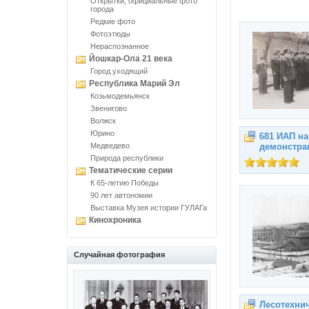
Открытки, официальные фото
города
Редкие фото
Фотоэтюды
Нераспознанное
Йошкар-Ола 21 века
Город уходящий
Республика Марий Эл
Козьмодемьянск
Звенигово
Волжск
Юрино
681 ИАП н
Медведево
демонстра
Природа республики
Тематические серии
К 65-летию Победы
90 лет автономии
Выставка Музея истории ГУЛАГа
Кинохроника
Случайная фотография
Лесотехнич