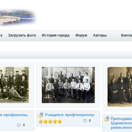
ск
Загрузить фото
История города
Форум
Авторы
Конта
и профшколы,
Учащиеся профтехшколы
Преподава
0
Царевокок
0
ремесленн