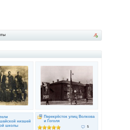
кты
Перекрёсток улиц Волкова
тели
и Гоголя
шайской низшей
ой школы
5