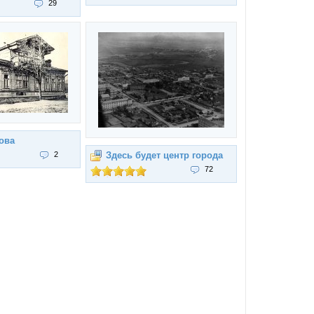
29
ова
2
Здесь будет центр города
72