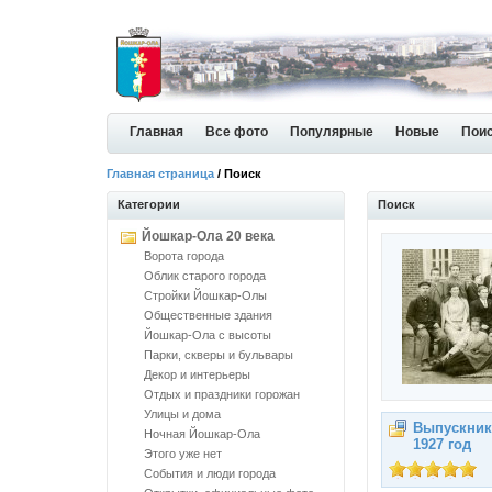
Главная
Все фото
Популярные
Новые
Пои
Главная страница
/ Поиск
Категории
Поиск
Йошкар-Ола 20 века
Ворота города
Облик старого города
Стройки Йошкар-Олы
Общественные здания
Йошкар-Ола с высоты
Парки, скверы и бульвары
Декор и интерьеры
Отдых и праздники горожан
Улицы и дома
Выпускник
Ночная Йошкар-Ола
1927 год
Этого уже нет
События и люди города