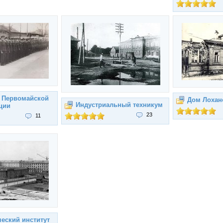
а Первомайской
Дом Лохан
Индустриальный техникум
ции
23
11
еский институт