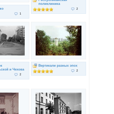
поликлиника
ко
2
1
ок
Вертикали разных эпох
ской и Чехова
2
2