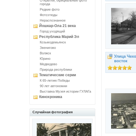
Открытки, официальные фото
города
Редкие фото
Фотоэтюды
Нераспознанное
Йошкар-Ола 21 века
Город уходящий
Республика Марий Эл
Козьмодемьянск
Звенигово
Волжск
Улица Чехо
Юрино
восток
Медведево
Природа республики
Тематические серии
К 65-летию Победы
90 лет автономии
Выставка Музея истории ГУЛАГа
Кинохроника
Случайная фотография