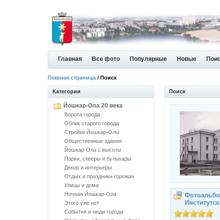
Главная
Все фото
Популярные
Новые
Пои
Главная страница
/ Поиск
Категории
Поиск
Йошкар-Ола 20 века
Ворота города
Облик старого города
Стройки Йошкар-Олы
Общественные здания
Йошкар-Ола с высоты
Парки, скверы и бульвары
Декор и интерьеры
Отдых и праздники горожан
Улицы и дома
Ночная Йошкар-Ола
Фотоальбо
Институтск
Этого уже нет
События и люди города