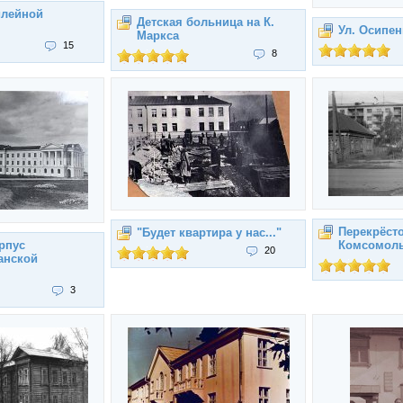
лейной
Детская больница на К.
Ул. Осипен
Маркса
15
8
Перекрёст
"Будет квартира у нас..."
рпус
Комсомоль
20
анской
3