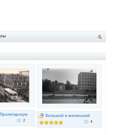
кты
 Пролетарскую
Большой и маленький
2
4