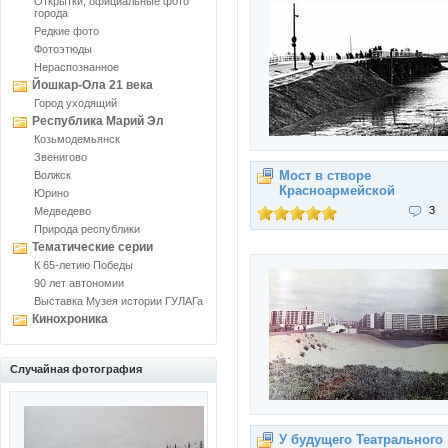
Открытки, официальные фото
города
Редкие фото
Фотоэтюды
Нераспознанное
Йошкар-Ола 21 века
Город уходящий
Республика Марий Эл
Козьмодемьянск
Звенигово
Мост в створе
Волжск
Красноармейской
Юрино
3
Медведево
Природа республики
Тематические серии
К 65-летию Победы
90 лет автономии
Выставка Музея истории ГУЛАГа
Кинохроника
Случайная фотография
У будущего Театрального