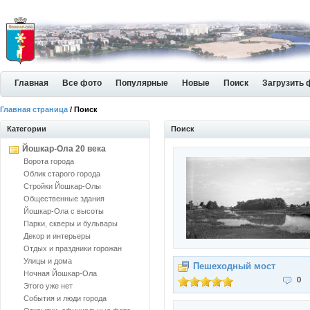
Главная
Все фото
Популярные
Новые
Поиск
Загрузить 
Главная страница
/ Поиск
Категории
Поиск
Йошкар-Ола 20 века
Ворота города
Облик старого города
Стройки Йошкар-Олы
Общественные здания
Йошкар-Ола с высоты
Парки, скверы и бульвары
Декор и интерьеры
Отдых и праздники горожан
Улицы и дома
Пешеходный мост
Ночная Йошкар-Ола
0
Этого уже нет
События и люди города