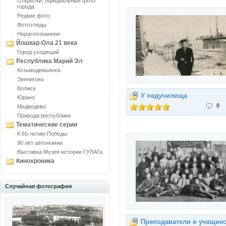
Открытки, официальные фото
города
Редкие фото
Фотоэтюды
Нераспознанное
Йошкар-Ола 21 века
Город уходящий
Республика Марий Эл
Козьмодемьянск
Звенигово
Волжск
У педучилища
Юрино
8
Медведево
Природа республики
Тематические серии
К 65-летию Победы
90 лет автономии
Выставка Музея истории ГУЛАГа
Кинохроника
Случайная фотография
Преподаватели и учащие