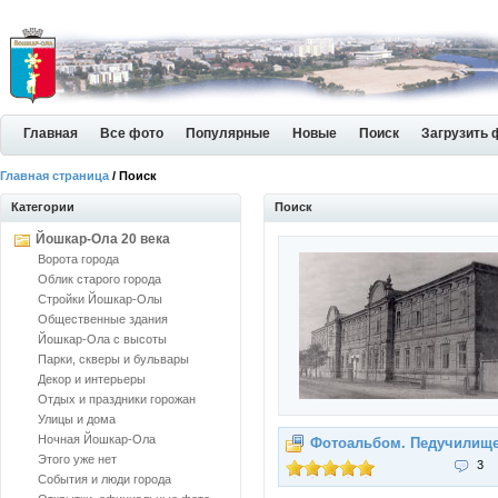
Главная
Все фото
Популярные
Новые
Поиск
Загрузить 
Главная страница
/ Поиск
Категории
Поиск
Йошкар-Ола 20 века
Ворота города
Облик старого города
Стройки Йошкар-Олы
Общественные здания
Йошкар-Ола с высоты
Парки, скверы и бульвары
Декор и интерьеры
Отдых и праздники горожан
Улицы и дома
Ночная Йошкар-Ола
Фотоальбом. Педучилищ
Этого уже нет
3
События и люди города