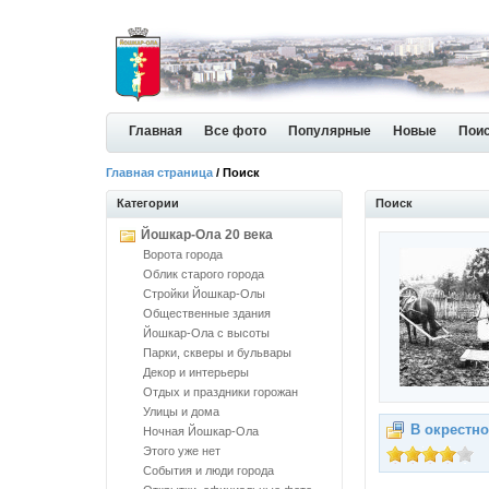
Главная
Все фото
Популярные
Новые
Пои
Главная страница
/ Поиск
Категории
Поиск
Йошкар-Ола 20 века
Ворота города
Облик старого города
Стройки Йошкар-Олы
Общественные здания
Йошкар-Ола с высоты
Парки, скверы и бульвары
Декор и интерьеры
Отдых и праздники горожан
Улицы и дома
В окрестно
Ночная Йошкар-Ола
Этого уже нет
События и люди города