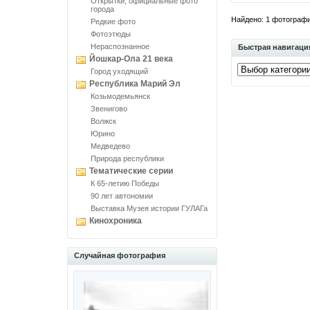
Открытки, официальные фото
города
Найдено: 1 фотографий
Редкие фото
Фотоэтюды
Нераспознанное
Быстрая навигаци
Йошкар-Ола 21 века
Город уходящий
Республика Марий Эл
Козьмодемьянск
Звенигово
Волжск
Юрино
Медведево
Природа республики
Тематические серии
К 65-летию Победы
90 лет автономии
Выставка Музея истории ГУЛАГа
Кинохроника
Случайная фотография