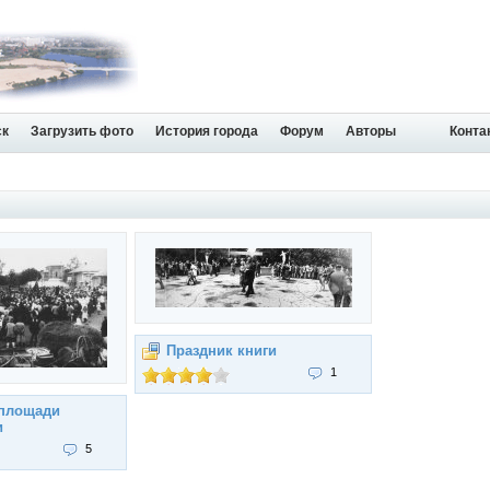
ск
Загрузить фото
История города
Форум
Авторы
Конта
Праздник книги
1
 площади
и
5