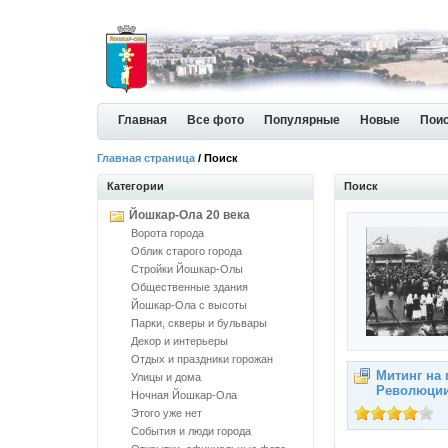
Главная
Все фото
Популярные
Новые
Пои
Главная страница
/ Поиск
Категории
Поиск
Йошкар-Ола 20 века
Ворота города
Облик старого города
Стройки Йошкар-Олы
Общественные здания
Йошкар-Ола с высоты
Парки, скверы и бульвары
Декор и интерьеры
Отдых и праздники горожан
Митинг на
Улицы и дома
Революци
Ночная Йошкар-Ола
Этого уже нет
События и люди города