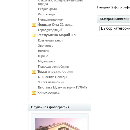
Открытки, официальные фото
города
Найдено: 2 фотографий
Редкие фото
Фотоэтюды
Быстрая навигаци
Нераспознанное
Йошкар-Ола 21 века
Город уходящий
Республика Марий Эл
Козьмодемьянск
Звенигово
Волжск
Юрино
Медведево
Природа республики
Тематические серии
К 65-летию Победы
90 лет автономии
Выставка Музея истории ГУЛАГа
Кинохроника
Случайная фотография