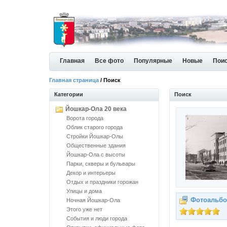
Главная
Все фото
Популярные
Новые
Пои
Главная страница
/ Поиск
Категории
Поиск
Йошкар-Ола 20 века
Ворота города
Облик старого города
Стройки Йошкар-Олы
Общественные здания
Йошкар-Ола с высоты
Парки, скверы и бульвары
Декор и интерьеры
Отдых и праздники горожан
Улицы и дома
Фотоальбо
Ночная Йошкар-Ола
Этого уже нет
События и люди города