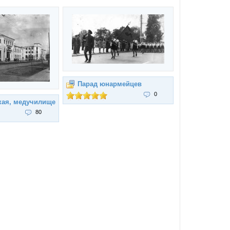
Парад юнармейцев
0
кая, медучилище
80