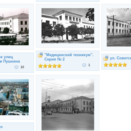
"Медицинский техникум".
ок улиц
ул. Советс
Серия № 2
 и Пушкина
1
10
го