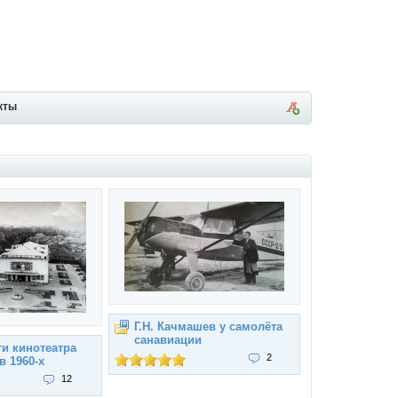
кты
Г.Н. Качмашев у самолёта
санавиации
и кинотеатра
2
в 1960-х
12