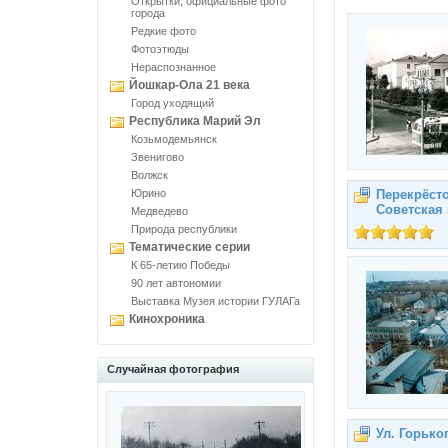
Открытки, официальные фото
города
Редкие фото
Фотоэтюды
Нераспознанное
Йошкар-Ола 21 века
Город уходящий
Республика Марий Эл
Козьмодемьянск
Звенигово
Волжск
Юрино
Перекрёст
Советская
Медведево
Природа республики
Тематические серии
К 65-летию Победы
90 лет автономии
Выставка Музея истории ГУЛАГа
Кинохроника
Случайная фотография
Ул. Горько