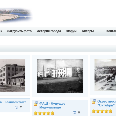
ск
Загрузить фото
История города
Форум
Авторы
Конта
Окрестност
м. Главпочтамт
ФАШ - будущее
"Октябрь" 
Медучилище
2
0