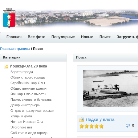
Главная
Все фото
Популярные
Новые
Поиск
Загрузить 
Главная страница
/ Поиск
Категории
Поиск
Йошкар-Ола 20 века
Ворота города
Облик старого города
Стройки Йошкар-Олы
Общественные здания
Йошкар-Ола с высоты
Парки, скверы и бульвары
Декор и интерьеры
Отдых и праздники горожан
Улицы и дома
Лодки у плота
Ночная Йошкар-Ола
0
Этого уже нет
События и люди города