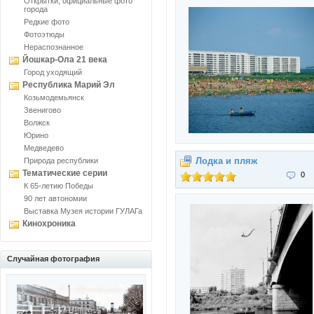
Открытки, официальные фото
города
Редкие фото
Фотоэтюды
Нераспознанное
Йошкар-Ола 21 века
Город уходящий
Республика Марий Эл
Козьмодемьянск
Звенигово
Волжск
Юрино
Медведево
Лодка и пляж
Природа республики
Тематические серии
0
К 65-летию Победы
90 лет автономии
Выставка Музея истории ГУЛАГа
Кинохроника
Случайная фотография