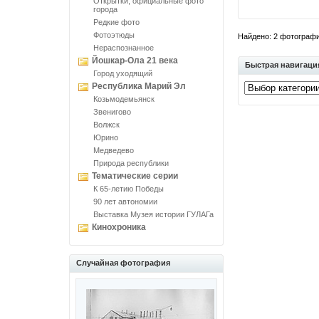
Открытки, официальные фото
города
Редкие фото
Фотоэтюды
Найдено: 2 фотографий
Нераспознанное
Йошкар-Ола 21 века
Быстрая навигаци
Город уходящий
Республика Марий Эл
Козьмодемьянск
Звенигово
Волжск
Юрино
Медведево
Природа республики
Тематические серии
К 65-летию Победы
90 лет автономии
Выставка Музея истории ГУЛАГа
Кинохроника
Случайная фотография