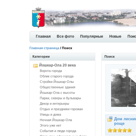
Главная
Все фото
Популярные
Новые
Пои
Главная страница
/ Поиск
Категории
Поиск
Йошкар-Ола 20 века
Ворота города
Облик старого города
Стройки Йошкар-Олы
Общественные здания
Йошкар-Ола с высоты
Парки, скверы и бульвары
Декор и интерьеры
Отдых и праздники горожан
Улицы и дома
Дом лесни
Ночная Йошкар-Ола
роще
Этого уже нет
События и люди города