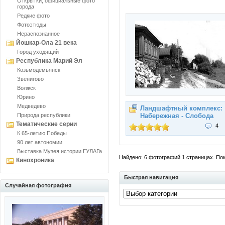
Открытки, официальные фото
города
Редкие фото
Фотоэтюды
Нераспознанное
Йошкар-Ола 21 века
Город уходящий
Республика Марий Эл
Козьмодемьянск
Звенигово
Волжск
Юрино
Медведево
Ландшафтный комплекс:
Природа республики
Набережная - Слобода
Тематические серии
4
К 65-летию Победы
90 лет автономии
Выставка Музея истории ГУЛАГа
Найдено: 6 фотографий 1 страницах. Пока
Кинохроника
Быстрая навигация
Случайная фотография