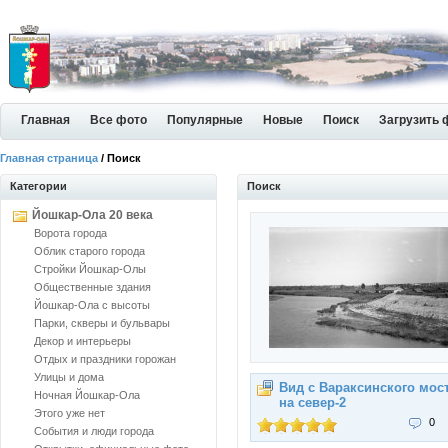
Главная
Все фото
Популярные
Новые
Поиск
Загрузить 
Главная страница
/ Поиск
Категории
Поиск
Йошкар-Ола 20 века
Ворота города
Облик старого города
Стройки Йошкар-Олы
Общественные здания
Йошкар-Ола с высоты
Парки, скверы и бульвары
Декор и интерьеры
Отдых и праздники горожан
Улицы и дома
Вид с Вараксинского мос
Ночная Йошкар-Ола
на север-2
Этого уже нет
0
События и люди города