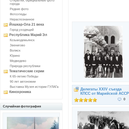
Открытки, официальные фото
города
Редкие фото
Фотоэтюды
Нераспознанное
Йошкар-Ола 21 века
Город уходящий
Республика Марий Эл
Козьмодемьянск
Звенигово
Волжск
Юрино
Медведево
Природа республики
Тематические серии
К 65-летию Победы
90 лет автономии
Выставка Музея истории ГУЛАГа
Делегаты XXIV съезда
Кинохроника
КПСС от Марийской АССР
0
Случайная фотография