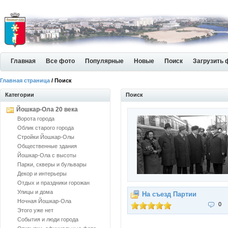
Главная
Все фото
Популярные
Новые
Поиск
Загрузить 
Главная страница
/ Поиск
Категории
Поиск
Йошкар-Ола 20 века
Ворота города
Облик старого города
Стройки Йошкар-Олы
Общественные здания
Йошкар-Ола с высоты
Парки, скверы и бульвары
Декор и интерьеры
Отдых и праздники горожан
Улицы и дома
На съезд Партии
Ночная Йошкар-Ола
0
Этого уже нет
События и люди города