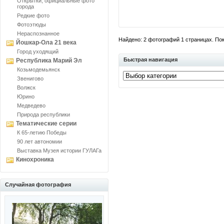
Открытки, официальные фото
города
Редкие фото
Фотоэтюды
Нераспознанное
Найдено: 2 фотографий 1 страницах. Пока
Йошкар-Ола 21 века
Город уходящий
Быстрая навигация
Республика Марий Эл
Козьмодемьянск
Звенигово
Волжск
Юрино
Медведево
Природа республики
Тематические серии
К 65-летию Победы
90 лет автономии
Выставка Музея истории ГУЛАГа
Кинохроника
Случайная фотография