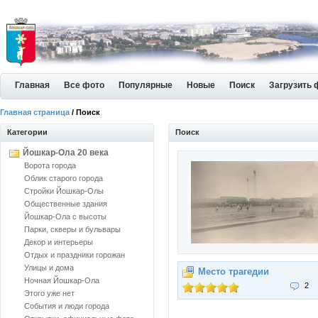
Главная
Все фото
Популярные
Новые
Поиск
Загрузить 
Главная страница
/ Поиск
Категории
Поиск
Йошкар-Ола 20 века
Ворота города
Облик старого города
Стройки Йошкар-Олы
Общественные здания
Йошкар-Ола с высоты
Парки, скверы и бульвары
Декор и интерьеры
Отдых и праздники горожан
Улицы и дома
Место трагедии
Ночная Йошкар-Ола
2
Этого уже нет
События и люди города