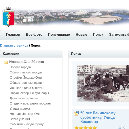
Главная
Все фото
Популярные
Новые
Поиск
Загрузить 
Главная страница
/ Поиск
Категории
Поиск
Йошкар-Ола 20 века
Ворота города
Облик старого города
Стройки Йошкар-Олы
Общественные здания
Йошкар-Ола с высоты
Парки, скверы и бульвары
Декор и интерьеры
Отдых и праздники горожан
Улицы и дома
50 лет Ленинскому
Ночная Йошкар-Ола
субботнику. Улица
Этого уже нет
Хасанова
События и люди города
0