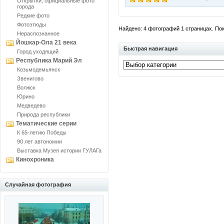
Открытки, официальные фото
города
Редкие фото
Фотоэтюды
Найдено: 4 фотографий 1 страницах. Пока
Нераспознанное
Йошкар-Ола 21 века
Быстрая навигация
Город уходящий
Республика Марий Эл
Козьмодемьянск
Звенигово
Волжск
Юрино
Медведево
Природа республики
Тематические серии
К 65-летию Победы
90 лет автономии
Выставка Музея истории ГУЛАГа
Кинохроника
Случайная фотография