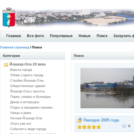
Главная
Все фото
Популярные
Новые
Поиск
Загрузить 
Главная страница
/ Поиск
Категории
Поиск
Йошкар-Ола 20 века
Ворота города
Облик старого города
Стройки Йошкар-Олы
Общественные здания
Йошкар-Ола с высоты
Парки, скверы и бульвары
Декор и интерьеры
Отдых и праздники горожан
Улицы и дома
Ночная Йошкар-Ола
Паводок 2005 года
Этого уже нет
0
События и люди города