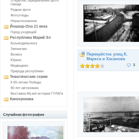
Открытки, официальные фото
города
Редкие фото
Фотоэтюды
Нераспознанное
Йошкар-Ола 21 века
Город уходящий
Республика Марий Эл
Козьмодемьянск
Звенигово
Перекрёсток улиц К.
Волжск
Маркса и Хасанова
Юрино
3
Медведево
Природа республики
Тематические серии
К 65-летию Победы
90 лет автономии
Выставка Музея истории ГУЛАГа
Кинохроника
Случайная фотография